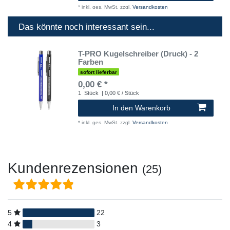
*
inkl. ges. MwSt.
zzgl.
Versandkosten
Das könnte noch interessant sein...
T-PRO Kugelschreiber (Druck) - 2
Farben
sofort lieferbar
0,00 € *
1
Stück
| 0,00 € / Stück
In den Warenkorb
*
inkl. ges. MwSt.
zzgl.
Versandkosten
Kundenrezensionen
(25)
5
22
4
3