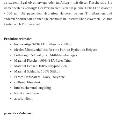
zu steuern. Egal ob unterwegs oder im Alltag – mit dieser Flasche sind Sie
immer bestens versorgt!
Der Preis bezieht sich auf je eine T-PRO Trinkflasche
- 500 ml. Die passenden Hydration Helper
, weitere Trinkflaschen und
®
anderen Sportbedarf können Sie ebenfalls in unserem Shop erwerben. Bei uns
kaufen auch
Profivereine
!
Produktmerkmale
:
hochwertige T-PRO Trinkflasche - 500 ml
ideales Mischverhältnis für eine Portion Hydration Helper
®
Füllmenge: 500 ml (inkl. Milliliter-Anzeige)
Material Flasche: 100% BPA-freies Tritan
Material Deckel: 100% Polypropylen
Material Schlaufe: 100% Silikon
Farbe: Transparent - Navy - Skyblue
spülmaschinenfest
bruchsicher und langlebig
leicht zu reinigen
absolut dicht
passendes Zubehör: