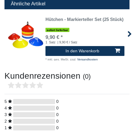
Ähnliche Artikel
Hütchen - Markierteller Set (25 Stück)
sofort lieferbar
9,90 € *
1
Satz
| 9,90 € / Satz
In den Warenkorb
*
inkl. ges. MwSt.
zzgl.
Versandkosten
Kundenrezensionen
(0)
5
0
4
0
3
0
2
0
1
0