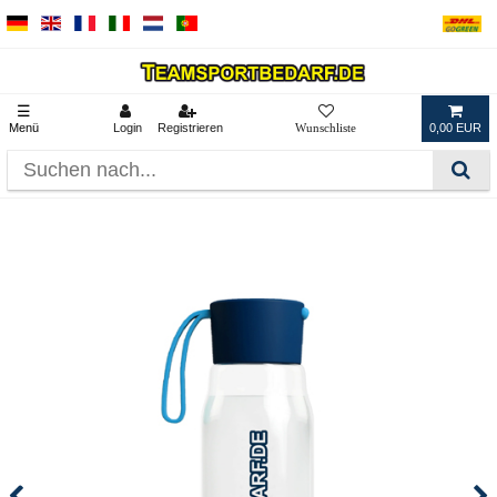
☰
Menü
Login
Registrieren
0,00 EUR