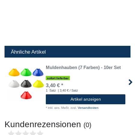
Ähnliche Artikel
Muldenhauben (7 Farben) - 10er Set
sofort lieferbar
3,40 € *
1
Satz
| 3,40 € / Satz
Artikel anzeigen
*
inkl. ges. MwSt.
zzgl.
Versandkosten
Kundenrezensionen
(0)