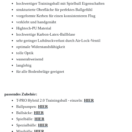
hochwertiger Trainingsball mit Spielball Eigenschaften
strukturierte Oberfläche für perfektes Ballgefühl
vorgeformte Kerben für einen konsistenteren Flug
verklebt und handgenäht
Hightech-PU Material
hochwertige Karbon-Latex-Ballblase
sehr geringer Luftdruckverlust durch Air-Lock-Ventil
optimale Widerstandsfähigkeit
tolle Optik
wasserabweisend
langlebig
für alle Bodenbeläge geeignet
passendes Zubehör:
T-PRO Hybrid 2.0 Trainingsball - einzeln:
HIER
Ballpumpen:
HIER
Ballsäcke:
HIER
Spielbälle:
HIER
Spezialbälle:
HIER
Minibälle:
HIER