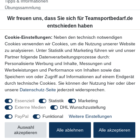
Tipps & Informationen
Übungssammlung
Unternehmen
Jobs
Partnerprogramm
Cookie-Einstellungen:
Neben den technisch notwendigen
Widerrufsrecht
Cookies verwenden wir Cookies, um die Nutzung unserer Website
zu analysieren. Unter Statistik und Marketing führen wir und unser
Bestellung widerrufen
Partner folgende Datenverarbeitungsprozesse durch:
Datenschutzerklärung
Personalisierte Werbung und Inhalte, Messungen und
AGB
Werbeleistungen und Performance von Inhalten sowie das
Impressum
Speichern von oder Zugriff auf Informationen auf einem Endgerät
durch technische Cookies. Sie können der Nutzung hier oder über
Newsletter
unsere
Datenschutz-Seite
jederzeit widersprechen.
Gerne halten wir Sie auf dem Laufenden, hier geht es zur:
Essenziell
Statistik
Marketing
Externe Medien
DHL Wunschzustellung
Newsletter-Anmeldung
PayPal
Funktional
Weitere Einstellungen
Auswahl
Alle ablehnen
Alle akzeptieren
akzeptieren
© Copyright 2026 Trainingsunterlagen24 GmbH. Alle Rechte vorbehalten.