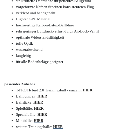
strukturierte Oberfläche für perfektes Ballgefühl
vorgeformte Kerben für einen konsistenteren Flug
verklebt und handgenäht
Hightech-PU Material
hochwertige Karbon-Latex-Ballblase
sehr geringer Luftdruckverlust durch Air-Lock-Ventil
optimale Widerstandsfähigkeit
tolle Optik
wasserabweisend
langlebig
für alle Bodenbeläge geeignet
passendes Zubehör:
T-PRO Hybrid 2.0 Trainingsball - einzeln:
HIER
Ballpumpen:
HIER
Ballsäcke:
HIER
Spielbälle:
HIER
Spezialbälle:
HIER
Minibälle:
HIER
weitere Trainingsbälle:
HIER