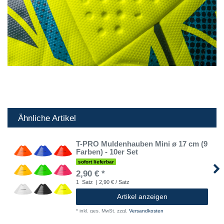
Ähnliche Artikel
T-PRO Muldenhauben Mini ø 17 cm (9
Farben) - 10er Set
sofort lieferbar
2,90 € *
1
Satz
| 2,90 € / Satz
Artikel anzeigen
*
inkl. ges. MwSt.
zzgl.
Versandkosten