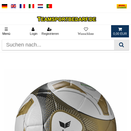
☰
Menü
Login
Registrieren
0,00 EUR