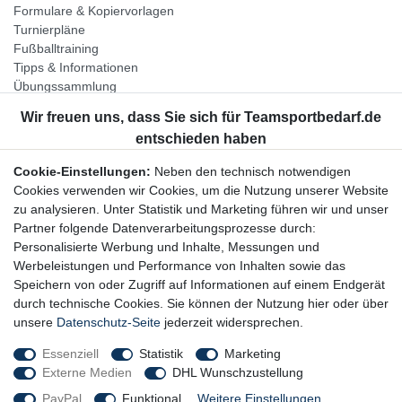
Formulare & Kopiervorlagen
Turnierpläne
Fußballtraining
Tipps & Informationen
Übungssammlung
Unternehmen
Jobs
Partnerprogramm
Cookie-Einstellungen:
Neben den technisch notwendigen
Widerrufsrecht
Cookies verwenden wir Cookies, um die Nutzung unserer Website
zu analysieren. Unter Statistik und Marketing führen wir und unser
Bestellung widerrufen
Partner folgende Datenverarbeitungsprozesse durch:
Datenschutzerklärung
Personalisierte Werbung und Inhalte, Messungen und
AGB
Werbeleistungen und Performance von Inhalten sowie das
Impressum
Speichern von oder Zugriff auf Informationen auf einem Endgerät
durch technische Cookies. Sie können der Nutzung hier oder über
Newsletter
unsere
Datenschutz-Seite
jederzeit widersprechen.
Gerne halten wir Sie auf dem Laufenden, hier geht es zur:
Essenziell
Statistik
Marketing
Externe Medien
DHL Wunschzustellung
Newsletter-Anmeldung
PayPal
Funktional
Weitere Einstellungen