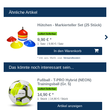
Ähnliche Artikel
Hütchen - Markierteller Set (25 Stück)
sofort lieferbar
9,90 € *
1
Satz
| 9,90 € / Satz
In den Warenkorb
*
inkl. ges. MwSt.
zzgl.
Versandkosten
Das könnte noch interessant sein...
Fußball - T-PRO Hybrid (NEON)
Trainingsball (Gr. 5)
sofort lieferbar
14,90 € *
1
Stück
| 14,90 € / Stück
Artikel anzeigen