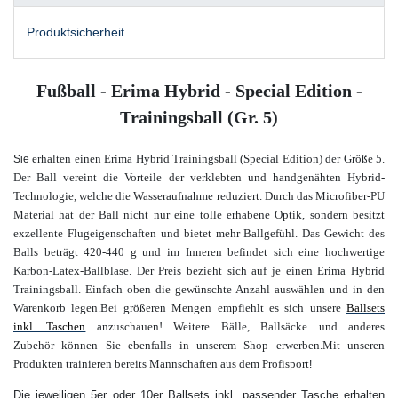
Produktsicherheit
Fußball - Erima Hybrid - Special Edition -
Trainingsball (Gr. 5)
erhalten einen Erima Hybrid Trainingsball (Special Edition) der Größe 5.
Sie
Der Ball vereint die Vorteile der verklebten und handgenähten Hybrid-
Technologie, welche die Wasseraufnahme reduziert. Durch das Microfiber-PU
Material hat der Ball nicht nur eine tolle erhabene Optik, sondern besitzt
exzellente Flugeigenschaften und bietet mehr Ballgefühl. Das Gewicht des
Balls beträgt 420-440 g und im Inneren befindet sich eine hochwertige
Karbon-Latex-Ballblase. Der Preis bezieht sich auf je einen Erima Hybrid
Trainingsball.
Einfach oben die gewünschte
Anzahl
auswählen und in den
Warenkorb legen.
Bei größeren Mengen empfiehlt es sich unsere
Ballsets
inkl. Taschen
anzuschauen! W
eitere Bälle, Ballsäcke und anderes
Zubehör können Sie ebenfalls in unserem Shop erwerben.
Mit unseren
Produkten trainieren bereits Mannschaften aus dem Profisport
!
Die jeweiligen 5er oder 10er Ballsets inkl. passender Tasche erhalten