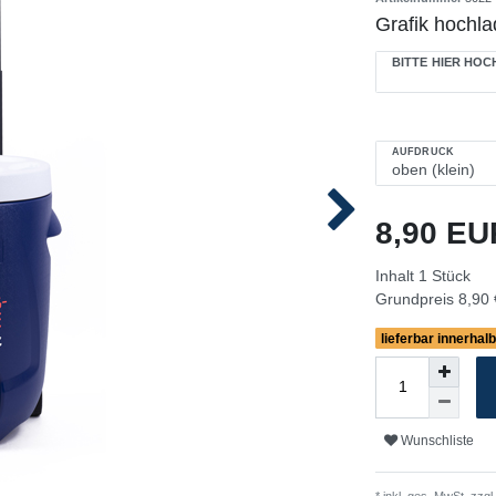
Grafik hochla
BITTE HIER HO
AUFDRUCK
8,90 E
Inhalt
1
Stück
Grundpreis
8,90 
lieferbar innerhal
Wunschliste
* inkl. ges. MwSt. zzgl.