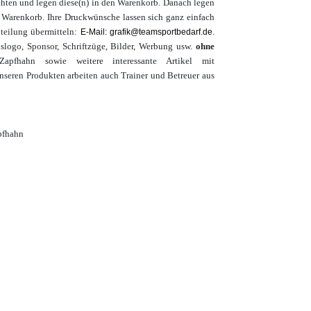
hten und legen diese(n) in den Warenkorb. Danach legen
n Warenkorb. Ihre Druckwünsche lassen sich ganz einfach
teilung übermitteln:
.
E-Mail: grafik@teamsportbedarf.de
slogo, Sponsor, Schriftzüge, Bilder, Werbung usw.
ohne
apfhahn sowie weitere interessante Artikel mit
nseren Produkten arbeiten auch Trainer und Betreuer aus
apfhahn