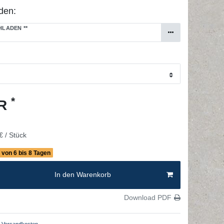
den:
CHLADEN
**
*
UR
€ / Stück
b von 6 bis 8 Tagen
In den Warenkorb
Download PDF
Versandkosten