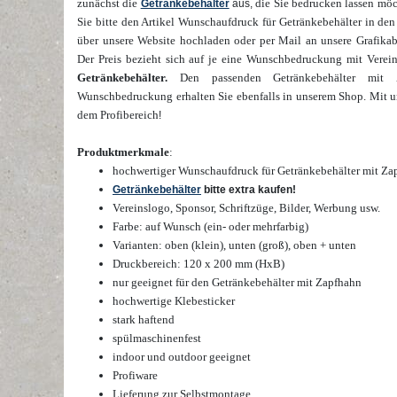
zunächst die
die Sie bedrucken lassen möc
Getränkebehälter
aus,
Sie bitte den Artikel Wunschaufdruck für Getränkebehälter in de
über unsere Website hochladen oder per Mail an unsere Grafikab
Der Preis bezieht sich auf je eine Wunschbedruckung mit Verein
Getränkebehälter.
Den passenden Getränkebehälter mit Z
Wunschbedruckung erhalten Sie
ebenfalls in unserem Shop.
Mit u
dem Profibereich
!
Produktmerkmale
:
hochwertiger Wunschaufdruck
für Getränkebehälter mit Z
Getränkebehälter
bitte extra kaufen!
Vereinslogo, Sponsor, Schriftzüge, Bilder, Werbung usw.
Farbe: auf Wunsch (ein- oder mehrfarbig)
Varianten: oben (klein), unten (groß), oben + unten
Druckbereich: 120 x 200 mm (HxB)
nur geeignet für den Getränkebehälter mit Zapfhahn
hochwertige
Klebesticker
stark haftend
spülmaschinenfest
indoor und outdoor geeignet
Profiware
Lieferung zur Selbstmontage