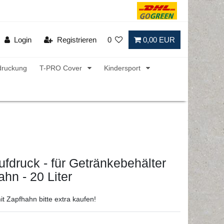
Login
Registrieren
0
0,00 EUR
druckung
T-PRO Cover
Kindersport
druck - für Getränkebehälter
ahn - 20 Liter
t Zapfhahn bitte extra kaufen!