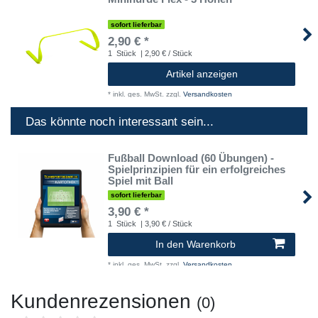
sofort lieferbar
2,90 € *
1
Stück
| 2,90 € / Stück
Artikel anzeigen
*
inkl. ges. MwSt.
zzgl.
Versandkosten
Das könnte noch interessant sein...
Fußball Download (60 Übungen) -
Spielprinzipien für ein erfolgreiches
Spiel mit Ball
sofort lieferbar
3,90 € *
1
Stück
| 3,90 € / Stück
In den Warenkorb
*
inkl. ges. MwSt.
zzgl.
Versandkosten
Kundenrezensionen
(0)