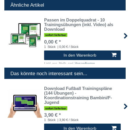
Ähnliche Artikel
Passen im Doppelquadrat - 10
Trainingsübungen (inkl. Video) als
Download
sofort lieferbar
0,00 € *
1
Stück
| 0,00 € / Stück
In den Warenkorb
*
inkl. ges. MwSt.
zzgl.
Versandkosten
Das könnte noch interessant sein...
Download Fußball Trainingspläne
(144 Übungen) -
Koordinationstraining Bambini/F-
Jugend
sofort lieferbar
3,90 € *
1
Stück
| 3,90 € / Stück
In den Warenkorb