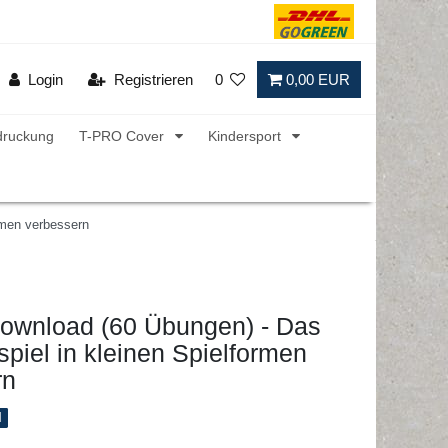
Login
Registrieren
0
0,00 EUR
druckung
T-PRO Cover
Kindersport
rmen verbessern
Download (60 Übungen) - Das
piel in kleinen Spielformen
rn
l