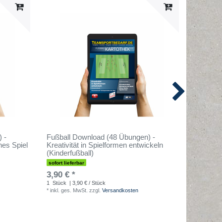
 -
Fußball Download (48 Übungen) -
Fußball
ches Spiel
Kreativität in Spielformen entwickeln
Schnelli
(Kinderfußball)
sofort lief
sofort lieferbar
3,90 € 
3,90 € *
1
Stück
| 
*
inkl. ges
1
Stück
| 3,90 € / Stück
*
inkl. ges. MwSt.
zzgl.
Versandkosten