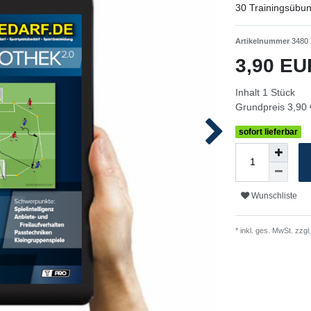
30 Trainingsübung
Artikelnummer
3480
3,90 E
Inhalt
1
Stück
Grundpreis
3,90 
sofort lieferbar
Wunschliste
* inkl. ges. MwSt. zzgl.