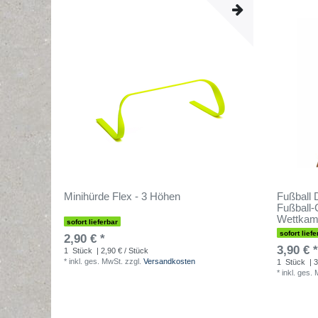
Minihürde Flex - 3 Höhen
Fußball 
Fußball-
Wettkam
sofort lieferbar
sofort liefe
2,90 € *
3,90 € *
1
Stück
| 2,90 € / Stück
*
inkl. ges. MwSt.
zzgl.
Versandkosten
1
Stück
| 3
*
inkl. ges.