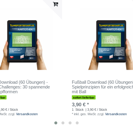
Download (60 Übungen) -
Fußball Download (60 Übungen)
Challenges: 30 spannende
Spielprinzipien für ein erfolgrei
pfformen
mit Ball
rbar
sofort lieferbar
3,90 € *
,90 € / Stück
1
Stück
| 3,90 € / Stück
 MwSt.
zzgl.
Versandkosten
*
inkl. ges. MwSt.
zzgl.
Versandkosten