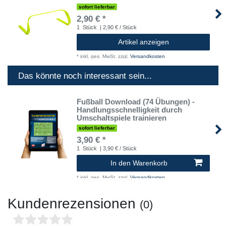
sofort lieferbar
2,90 € *
1
Stück
| 2,90 € / Stück
Artikel anzeigen
*
inkl. ges. MwSt.
zzgl.
Versandkosten
Das könnte noch interessant sein...
Fußball Download (74 Übungen) -
Handlungsschnelligkeit durch
Umschaltspiele trainieren
sofort lieferbar
3,90 € *
1
Stück
| 3,90 € / Stück
In den Warenkorb
*
inkl. ges. MwSt.
zzgl.
Versandkosten
Kundenrezensionen
(0)