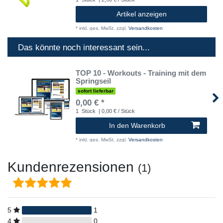
Artikel anzeigen
*
inkl. ges. MwSt.
zzgl.
Versandkosten
Das könnte noch interessant sein...
TOP 10 - Workouts - Training mit dem
Springseil
sofort lieferbar
0,00 € *
1
Stück
| 0,00 € / Stück
In den Warenkorb
*
inkl. ges. MwSt.
zzgl.
Versandkosten
Kundenrezensionen
(1)
5
1
4
0