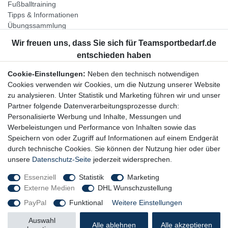
Fußballtraining
Tipps & Informationen
Übungssammlung
Unternehmen
Jobs
Partnerprogramm
Cookie-Einstellungen:
Neben den technisch notwendigen
Widerrufsrecht
Cookies verwenden wir Cookies, um die Nutzung unserer Website
zu analysieren. Unter Statistik und Marketing führen wir und unser
Bestellung widerrufen
Partner folgende Datenverarbeitungsprozesse durch:
Datenschutzerklärung
Personalisierte Werbung und Inhalte, Messungen und
AGB
Werbeleistungen und Performance von Inhalten sowie das
Impressum
Speichern von oder Zugriff auf Informationen auf einem Endgerät
durch technische Cookies. Sie können der Nutzung hier oder über
Newsletter
unsere
Datenschutz-Seite
jederzeit widersprechen.
Gerne halten wir Sie auf dem Laufenden, hier geht es zur:
Essenziell
Statistik
Marketing
Externe Medien
DHL Wunschzustellung
Newsletter-Anmeldung
PayPal
Funktional
Weitere Einstellungen
Auswahl
Alle ablehnen
Alle akzeptieren