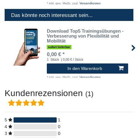
*
inkl. ges. MwSt.
zzgl.
Versandkosten
Das könnte noch interessant sein...
Download Top5 Trainingsübungen -
Verbesserung von Flexibilität und
Mobilität
sofort lieferbar
0,00 € *
1
Stück
| 0,00 € / Stück
In den Warenkorb
*
inkl. ges. MwSt.
zzgl.
Versandkosten
Kundenrezensionen
(1)
5
1
4
0
3
0