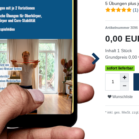
5 Übungen plus je
(1)
Artikelnummer
3096
0,00 E
Inhalt
1
Stück
Grundpreis
0,00 
sofort lieferbar
Wunschliste
* inkl. ges. MwSt. zzgl.