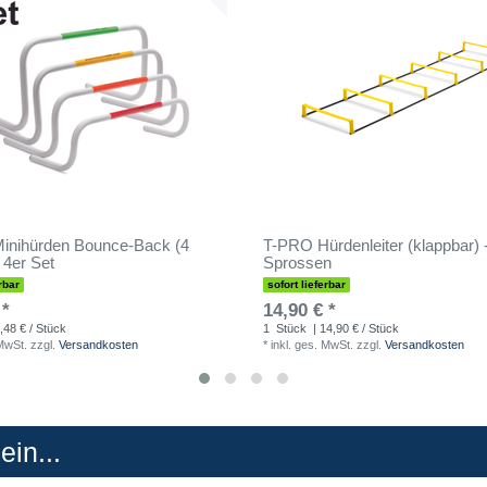
inihürden Bounce-Back (4
T-PRO Hürdenleiter (klappbar) 
 4er Set
Sprossen
rbar
sofort lieferbar
 *
14,90 € *
,48 € / Stück
1
Stück
| 14,90 € / Stück
 MwSt.
zzgl.
Versandkosten
*
inkl. ges. MwSt.
zzgl.
Versandkosten
in...