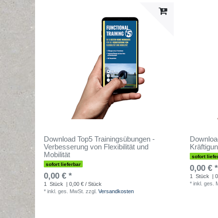
Download Top5 Trainingsübungen -
Download
Verbesserung von Flexibilität und
Kräftigu
Mobilität
sofort liefe
sofort lieferbar
0,00 € *
0,00 € *
1
Stück
| 0
*
inkl. ges.
1
Stück
| 0,00 € / Stück
*
inkl. ges. MwSt.
zzgl.
Versandkosten