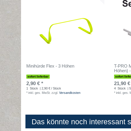
Minihürde Flex - 3 Höhen
T-PRO M
Höhen) -
sofort lieferbar
sofort liefe
2,90 € *
21,90 €
1
Stück
| 2,90 € / Stück
4
Stück
| 5
*
inkl. ges. MwSt.
zzgl.
Versandkosten
*
inkl. ges.
Das könnte noch interessant se