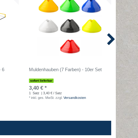
- 6
Muldenhauben (7 Farben) - 10er Set
T-PRO D
sofort lieferbar
sofort lief
3,40 € *
2,50 € 
1
Satz
| 3,40 € / Satz
1
Stück
| 
*
inkl. ges. MwSt.
zzgl.
Versandkosten
*
inkl. ges