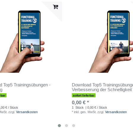
 Top5 Trainingsübungen -
Download Top5 Trainingsübung
ng
Verbesserung der Schnelligkeit
rbar
sofort lieferbar
0,00 € *
,00 € / Stück
1
Stück
| 0,00 € / Stück
 MwSt.
zzgl.
Versandkosten
*
inkl. ges. MwSt.
zzgl.
Versandkosten