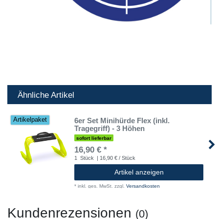
Ähnliche Artikel
6er Set Minihürde Flex (inkl.
Artikelpaket
Tragegriff) - 3 Höhen
sofort lieferbar
16,90 € *
1
Stück
| 16,90 € / Stück
Artikel anzeigen
*
inkl. ges. MwSt.
zzgl.
Versandkosten
Kundenrezensionen
(0)