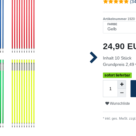
(34
Artikelnummer
1920
FARBE
24,90 
Inhalt
10
Stück
Grundpreis
2,49 
sofort lieferbar
Wunschliste
* inkl. ges. MwSt. zzgl.