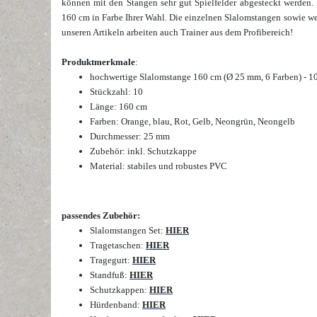
können mit den Stangen sehr gut Spielfelder abgesteckt werden. D
160 cm in Farbe Ihrer Wahl. Die einzelnen Slalomstangen
sowie we
unseren Artikeln arbeiten auch Trainer aus dem Profibereich
!
Produktmerkmale
:
hochwertige
Slalomstange 160 cm (Ø 25 mm, 6 Farben) - 10
Stückzahl: 10
Länge: 160 cm
Farben: Orange, blau, Rot, Gelb, Neongrün, Neongelb
Durchmesser: 25 mm
Zubehör: inkl. Schutzkappe
Material: stabiles und robustes PVC
passendes Zubehör:
Slalomstangen Set:
HIER
Tragetaschen:
HIER
Tragegurt:
HIER
Standfuß:
HIER
Schutzkappen:
HIER
Hürdenband:
HIER