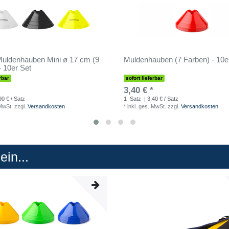
uldenhauben Mini ø 17 cm (9
Muldenhauben (7 Farben) - 10e
- 10er Set
rbar
sofort lieferbar
3,40 € *
90 € / Satz
1
Satz
| 3,40 € / Satz
 MwSt.
zzgl.
Versandkosten
*
inkl. ges. MwSt.
zzgl.
Versandkosten
in...