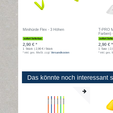
Minihürde Flex - 3 Höhen
T-PRO M
Farben) 
sofort lieferbar
sofort liefe
2,90 € *
2,90 € *
1
Stück
| 2,90 € / Stück
1
Satz
| 2,
*
inkl. ges. MwSt.
zzgl.
Versandkosten
*
inkl. ges.
Das könnte noch interessant se