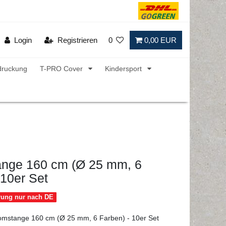
Login
Registrieren
0
0,00 EUR
druckung
T-PRO Cover
Kindersport
ange 160 cm (Ø 25 mm, 6
 10er Set
erung nur nach DE
lomstange 160 cm (Ø 25 mm, 6 Farben) - 10er Set