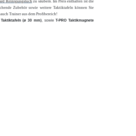
ard Reinigungstuch
zu säubern.
Im Preis enthalten ist die
chende Zubehör sowie weitere Taktiktafeln können Sie
 auch Trainer aus dem Profibereich!
 Taktiktafeln (ø 30 mm)
, sowie
T-PRO Taktikmagnete