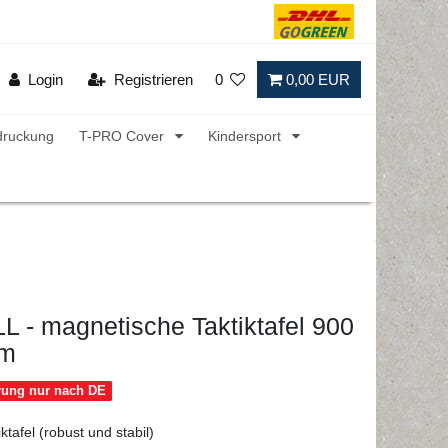
Login
Registrieren
0
0,00 EUR
druckung
T-PRO Cover
Kindersport
 - magnetische Taktiktafel 900
mm
erung nur nach DE
ktafel (robust und stabil)