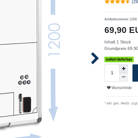
(26
Artikelnummer
1258
69,90 
Inhalt
1
Stück
Grundpreis
69,90
sofort lieferbar
Wunschliste
* inkl. ges. MwSt. zzgl.