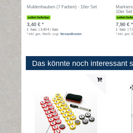
Muldenhauben (7 Farben) - 10er Set
Markiers
10er Set
sofort lieferbar
sofort liefe
3,40 € *
7,90 € *
1
Satz
| 3,40 € / Satz
1
Satz
| 7,
*
inkl. ges. MwSt.
zzgl.
Versandkosten
*
inkl. ges.
Das könnte noch interessant se