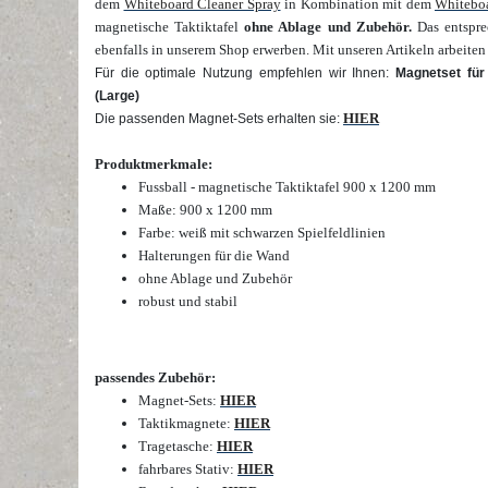
dem
Whiteboard Cleaner Spray
in Kombination mit dem
Whitebo
magnetische Taktiktafel
ohne Ablage und Zubehör
.
Das entspre
ebenfalls in unserem Shop erwerben.
Mit unseren Artikeln arbeiten
Für die optimale Nutzung empfehlen wir Ihnen:
Magnetset für
(Large)
HIER
Die passenden Magnet-Sets erhalten sie:
Produktmerkmale:
Fussball - magnetische Taktiktafel 900 x 1200 mm
Maße: 900 x 1200 mm
Farbe: weiß mit schwarzen Spielfeldlinien
Halterungen für die Wand
ohne Ablage und Zubehör
robust und stabil
passendes Zubehör:
Magnet-Sets:
HIER
Taktikmagnete:
HIER
Tragetasche:
HIER
fahrbares Stativ:
HIER