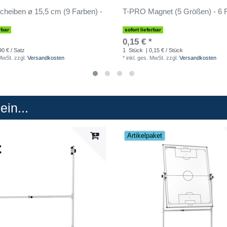
cheiben ø 15,5 cm (9 Farben) -
T-PRO Magnet (5 Größen) - 6 
rbar
sofort lieferbar
0,15 € *
90 € / Satz
1
Stück
| 0,15 € / Stück
 MwSt.
zzgl.
Versandkosten
*
inkl. ges. MwSt.
zzgl.
Versandkosten
in...
Artikelpaket