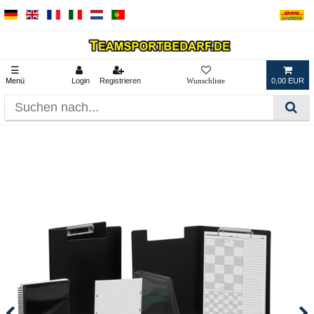
☰
Menü
Login
Registrieren
0,00 EUR