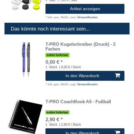
1
Satz
| 7,90 € / Satz
Artikel anzeigen
*
inkl. ges. MwSt.
zzgl.
Versandkosten
Das könnte noch interessant sein...
T-PRO Kugelschreiber (Druck) - 2
Farben
sofort lieferbar
0,00 € *
1
Stück
| 0,00 € / Stück
In den Warenkorb
*
inkl. ges. MwSt.
zzgl.
Versandkosten
T-PRO CoachBook A5 - Fußball
sofort lieferbar
2,90 € *
1
Stück
| 2,90 € / Stück
In den Warenkorb