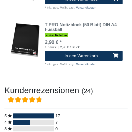
*
inkl. ges. MwSt.
zzgl.
Versandkosten
T-PRO Notizblock (50 Blatt) DIN A4 -
Fussball
sofort lieferbar
2,90 € *
1
Stück
| 2,90 € / Stück
In den Warenkorb
*
inkl. ges. MwSt.
zzgl.
Versandkosten
Kundenrezensionen
(24)
5
17
4
7
3
0