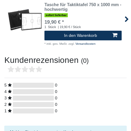
Tasche für Taktiktafel 750 x 1000 mm -
hochwertig
sofort lieferbar
19,90 € *
1
Stück
| 19,90 € / Stück
In den Warenkorb
*
inkl. ges. MwSt.
zzgl.
Versandkosten
Kundenrezensionen
(0)
5
0
4
0
3
0
2
0
1
0