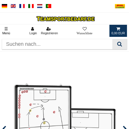
☰
Menü
Login
Registrieren
0,00 EUR