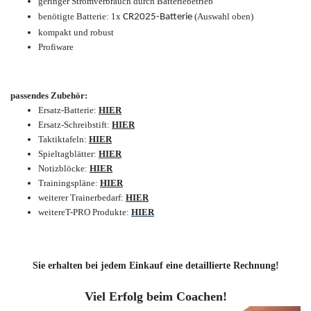
geringer Stromverbrauch durch Batteriebetrieb
benötigte Batterie: 1x
(Auswahl oben)
CR2025-Batterie
kompakt und robust
Profiware
passendes Zubehör:
Ersatz-Batterie:
HIER
Ersatz-Schreibstift:
HIER
Taktiktafeln:
HIER
Spieltagblätter:
HIER
Notizblöcke:
HIER
Trainingspläne:
HIER
weiterer Trainerbedarf:
HIER
weitere
T-PRO Produkte:
HIER
Sie erhalten bei jedem Einkauf eine detaillierte Rechnung!
Viel Erfolg beim Coachen!