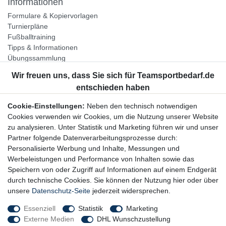
Informationen
Formulare & Kopiervorlagen
Turnierpläne
Fußballtraining
Tipps & Informationen
Übungssammlung
Unternehmen
Jobs
Partnerprogramm
Cookie-Einstellungen:
Neben den technisch notwendigen
Widerrufsrecht
Cookies verwenden wir Cookies, um die Nutzung unserer Website
zu analysieren. Unter Statistik und Marketing führen wir und unser
Bestellung widerrufen
Partner folgende Datenverarbeitungsprozesse durch:
Datenschutzerklärung
Personalisierte Werbung und Inhalte, Messungen und
AGB
Werbeleistungen und Performance von Inhalten sowie das
Impressum
Speichern von oder Zugriff auf Informationen auf einem Endgerät
durch technische Cookies. Sie können der Nutzung hier oder über
Newsletter
unsere
Datenschutz-Seite
jederzeit widersprechen.
Gerne halten wir Sie auf dem Laufenden, hier geht es zur:
Essenziell
Statistik
Marketing
Externe Medien
DHL Wunschzustellung
Newsletter-Anmeldung