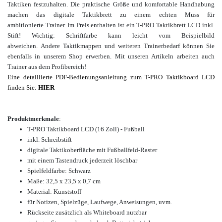
Taktiken festzuhalten. Die praktische Größe und komfortable Handhabung
machen das digitale Taktikbrett zu einem echten Muss für
ambitionierte Trainer. Im Preis enthalten ist ein T-PRO Taktikbrett LCD inkl.
Stift! Wichtig: Schriftfarbe kann leicht vom Beispielbild
abweichen. Andere
Taktikmappen und weiteren Trainerbedarf können Sie
ebenfalls in unserem Shop erwerben.
Mit unseren Artikeln arbeiten auch
Trainer aus dem Profibereich!
Eine detaillierte PDF-Bedienungsanleitung zum T-PRO Taktikboard LCD
finden Sie:
HIER
Produktmerkmale
:
T-PRO Taktikboard LCD (16 Zoll) - Fußball
inkl. Schreibstift
digitale Taktikoberfläche
mit Fußballfeld-Raster
mit einem Tastendruck jederzeit löschbar
Spielfeldfarbe: Schwarz
Maße:
32,5 x 23,5 x 0,7 cm
Material: Kunststoff
für Notizen, Spielzüge, Laufwege, Anweisungen, uvm.
Rückseite zusätzlich als Whiteboard nutzbar