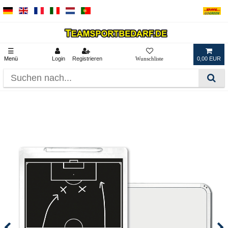
☰
Menü
Login
Registrieren
0,00 EUR