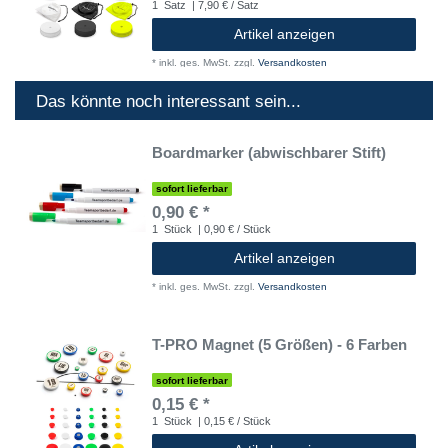
1
Satz
| 7,90 € / Satz
Artikel anzeigen
*
inkl. ges. MwSt.
zzgl.
Versandkosten
Das könnte noch interessant sein...
Boardmarker (abwischbarer Stift)
sofort lieferbar
0,90 € *
1
Stück
| 0,90 € / Stück
Artikel anzeigen
*
inkl. ges. MwSt.
zzgl.
Versandkosten
T-PRO Magnet (5 Größen) - 6 Farben
sofort lieferbar
0,15 € *
1
Stück
| 0,15 € / Stück