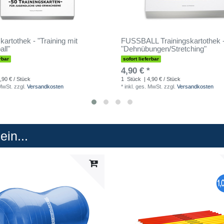
kartothek - "Training mit
FUSSBALL Trainingskartothek 
all"
"Dehnübungen/Stretching"
rbar
sofort lieferbar
4,90 € *
,90 € / Stück
1
Stück
| 4,90 € / Stück
 MwSt.
zzgl.
Versandkosten
*
inkl. ges. MwSt.
zzgl.
Versandkosten
in...