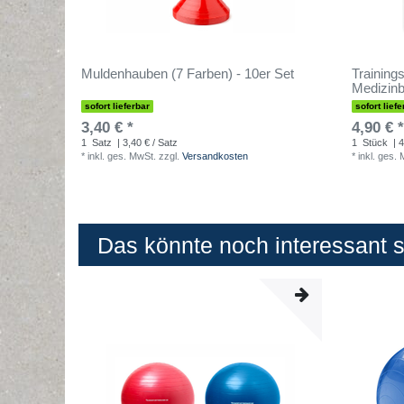
Muldenhauben (7 Farben) - 10er Set
Trainings
Medizinb
sofort lieferbar
sofort liefe
3,40 € *
4,90 € *
1
Satz
| 3,40 € / Satz
1
Stück
| 4
*
inkl. ges. MwSt.
zzgl.
Versandkosten
*
inkl. ges.
Das könnte noch interessant se