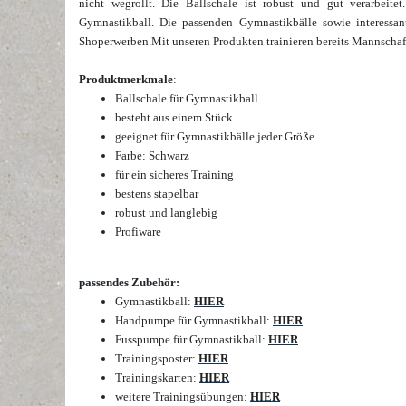
nicht wegrollt. Die Ballschale ist robust und gut verarbeite
Gymnastikball.
Die passenden Gymnastikbälle
sowie interessan
Shop
erwerben.
Mit unseren Produkten trainieren bereits Mannschaf
Produktmerkmale
:
Ballschale für Gymnastikball
besteht aus einem Stück
geeignet für Gymnastikbälle jeder Größe
Farbe: Schwarz
für ein sicheres Training
bestens stapelbar
robust und langlebig
Profiware
passendes Zubehör:
Gymnastikball:
HIER
Handpumpe für Gymnastikball:
HIER
Fusspumpe für Gymnastikball:
HIER
Trainingsposter:
HIER
Trainingskarten:
HIER
weitere Trainingsübungen:
HIER