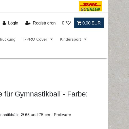
Login
Registrieren
0
0,00 EUR
druckung
T-PRO Cover
Kindersport
e für Gymnastikball - Farbe:
nastikbälle Ø 65 und 75 cm - Profiware