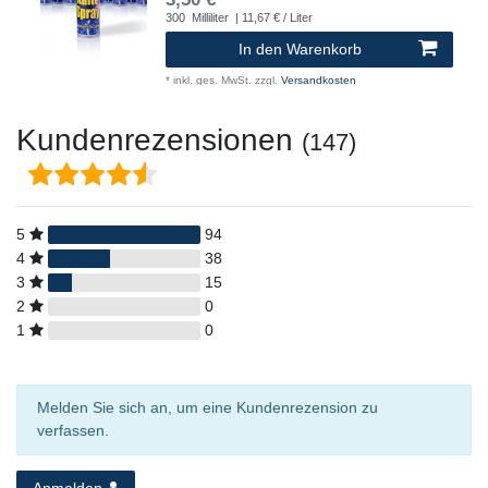
300
Milliliter
| 11,67 € / Liter
In den Warenkorb
*
inkl. ges. MwSt.
zzgl.
Versandkosten
Kundenrezensionen
(147)
5
94
4
38
3
15
2
0
1
0
Melden Sie sich an, um eine Kundenrezension zu
verfassen.
Anmelden