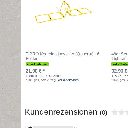
T-PRO Koordinationsleiter (Quadrat) - 6
48er Set
Felder
15,5 cm
sofort lieferbar
sofort liefe
21,90 € *
32,90 €
1
Stück
| 21,90 € / Stück
1
Satz
| 32
*
inkl. ges. MwSt.
zzgl.
Versandkosten
*
inkl. ges.
Kundenrezensionen
(0)
5
0