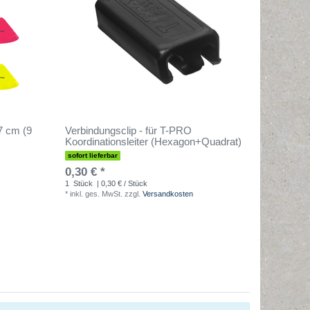
7 cm (9
Verbindungsclip - für T-PRO
Koordinationsleiter (Hexagon+Quadrat)
sofort lieferbar
0,30 € *
1
Stück
| 0,30 € / Stück
*
inkl. ges. MwSt.
zzgl.
Versandkosten