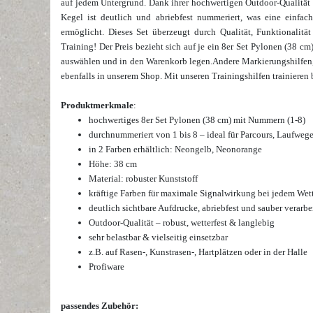
auf jedem Untergrund. Dank ihrer hochwertigen Outdoor-Qualität si
Kegel ist deutlich und abriebfest nummeriert, was eine einfa
ermöglicht. Dieses Set überzeugt durch Qualität, Funktionalität
Training! Der Preis bezieht sich auf je ein 8er Set Pylonen (38 
auswählen und in den Warenkorb legen
Andere Markierungshilfen,
.
ebenfalls in unserem Shop.
Mit unseren Trainingshilfen
trainieren
Produktmerkmale
:
hochwertiges 8er Set Pylonen (38 cm) mit Nummern (1-8)
durchnummeriert von 1 bis 8 – ideal für Parcours, Laufwege
in 2 Farben erhältlich: Neongelb, Neonorange
Höhe: 38 cm
Material: robuster Kunststoff
kräftige Farben für maximale Signalwirkung bei jedem Wet
deutlich sichtbare Aufdrucke, abriebfest und sauber verarbe
Outdoor-Qualität – robust, wetterfest & langlebig
sehr belastbar &
vielseitig einsetzbar
z.B. auf Rasen-, Kunstrasen-, Hartplätzen oder in der Halle
Profiware
passendes Zubehör: