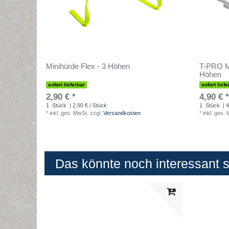
Minihürde Flex - 3 Höhen
T-PRO M
Höhen
sofort lieferbar
sofort liefe
2,90 € *
4,90 € *
1
Stück
| 2,90 € / Stück
1
Stück
| 4
*
inkl. ges. MwSt.
zzgl.
Versandkosten
*
inkl. ges.
Das könnte noch interessant se