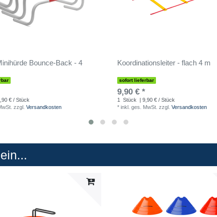
inihürde Bounce-Back - 4
Koordinationsleiter - flach 4 m
rbar
sofort lieferbar
9,90 € *
,90 € / Stück
1
Stück
| 9,90 € / Stück
 MwSt.
zzgl.
Versandkosten
*
inkl. ges. MwSt.
zzgl.
Versandkosten
in...