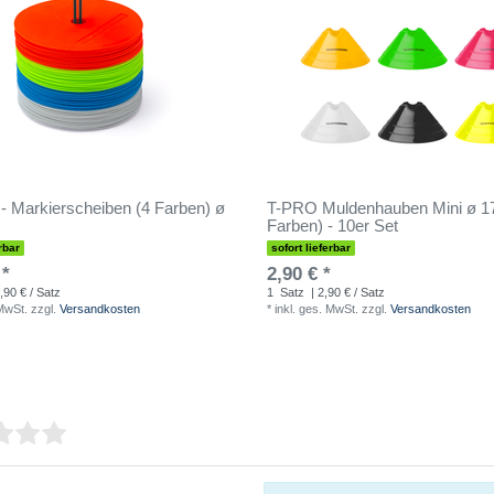
 - Markierscheiben (4 Farben) ø
T-PRO Muldenhauben Mini ø 1
Farben) - 10er Set
rbar
sofort lieferbar
 *
2,90 € *
,90 € / Satz
1
Satz
| 2,90 € / Satz
 MwSt.
zzgl.
Versandkosten
*
inkl. ges. MwSt.
zzgl.
Versandkosten