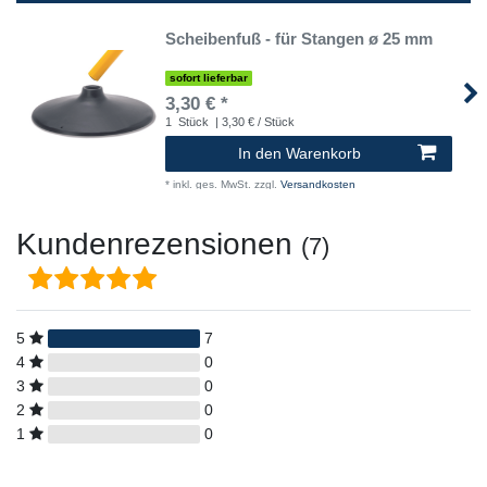
Scheibenfuß - für Stangen ø 25 mm
sofort lieferbar
3,30 € *
1
Stück
| 3,30 € / Stück
In den Warenkorb
*
inkl. ges. MwSt.
zzgl.
Versandkosten
Kundenrezensionen
(7)
5
7
4
0
3
0
2
0
1
0