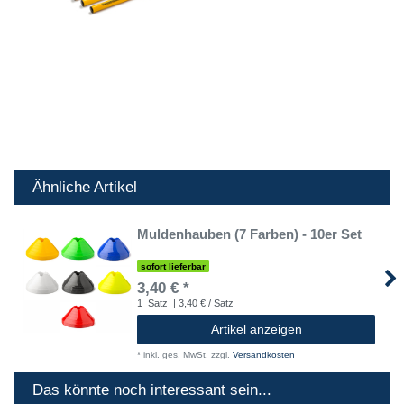
Ähnliche Artikel
Muldenhauben (7 Farben) - 10er Set
sofort lieferbar
3,40 € *
1
Satz
| 3,40 € / Satz
Artikel anzeigen
*
inkl. ges. MwSt.
zzgl.
Versandkosten
Das könnte noch interessant sein...