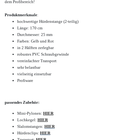
dem Profibereich
!
Produktmerkmale
:
hochwertige Hürdenstange (2-teilig)
Länge: 1
70 cm
Durchmesser: 25 mm
Farben: Gelb und Rot
in 2 Hälften zerlegbar
robustes PVC Schraubgewinde
vereinfachter Transport
sehr belastbar
vielseitig einsetzbar
Profiware
passendes Zubehör:
Mini-Pylonen:
HIER
Lochkegel:
HIER
Slalomstangen:
HIER
Hürdenclips:
HIER
Tragegurt:
HIER