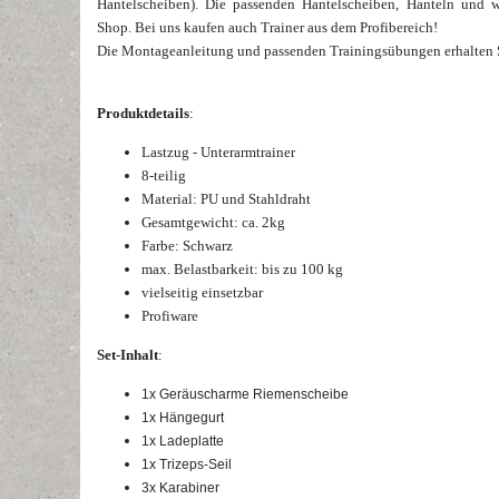
Hantelscheiben). Die passenden Hantelscheiben, Hanteln und we
Shop.
Bei uns kaufen auch Trainer aus dem Profibereich!
Die Montageanleitung und passenden Trainingsübungen erhalten 
Produktdetails
:
Lastzug - Unterarmtrainer
8-teilig
Material: PU und Stahldraht
Gesamtgewicht: ca. 2kg
Farbe: Schwarz
max. Belastbarkeit: bis zu 100 kg
vielseitig einsetzbar
Profiware
Set-Inhalt
:
1x Geräuscharme Riemenscheibe
1x Hängegurt
1x Ladeplatte
1x Trizeps-Seil
3x Karabiner