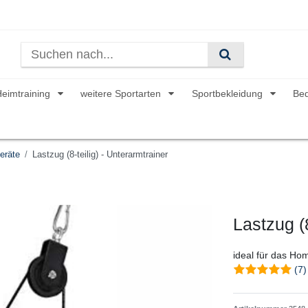
Heimtraining
weitere Sportarten
Sportbekleidung
Be
eräte
Lastzug (8-teilig) - Unterarmtrainer
Lastzug (8
ideal für das H
(7)