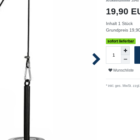
Artikelnummer
3548
19,90 
Inhalt
1
Stück
Grundpreis
19,90
sofort lieferbar
Wunschliste
* inkl. ges. MwSt. zzgl.