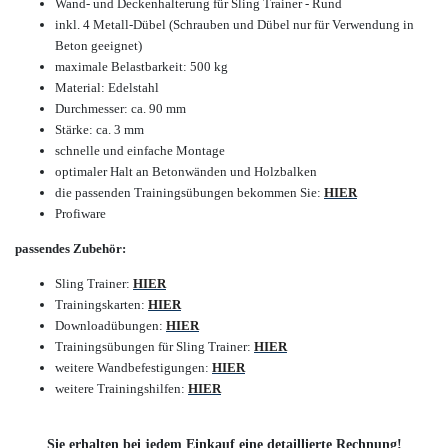
Wand- und Deckenhalterung für Sling Trainer - Rund
inkl. 4 Metall-Dübel (Schrauben und Dübel nur für Verwendung in
Beton geeignet)
maximale Belastbarkeit: 500 kg
Material: Edelstahl
Durchmesser: ca. 90 mm
Stärke: ca. 3 mm
schnelle und einfache Montage
optimaler Halt an Betonwänden und Holzbalken
die passenden Trainingsübungen bekommen Sie:
HIER
Profiware
passendes Zubehör:
Sling Trainer:
HIER
Trainingskarten:
HIER
Downloadübungen:
HIER
Trainingsübungen für Sling Trainer:
HIER
weitere Wandbefestigungen:
HIER
weitere Trainingshilfen:
HIER
Sie erhalten bei jedem Einkauf eine detaillierte Rechnung!