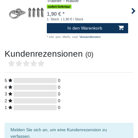
Trainer - Raute
sofort lieferbar
1,90 € *
1
Stück
| 1,90 € / Stück
In den Warenkorb
*
inkl. ges. MwSt.
zzgl.
Versandkosten
Kundenrezensionen
(0)
5
0
4
0
3
0
2
0
1
0
Melden Sie sich an, um eine Kundenrezension zu
verfassen.