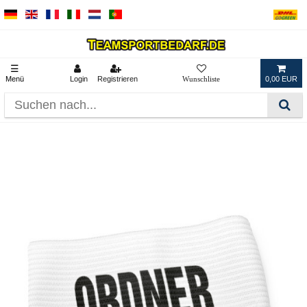
☰
Menü
Login
Registrieren
0,00 EUR