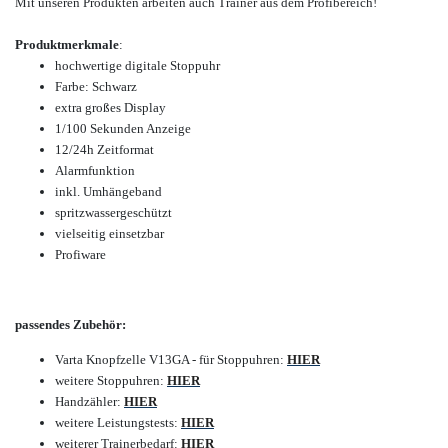
Mit unseren Produkten arbeiten auch Trainer aus dem Profibereich!
Produktmerkmale
:
hochwertige
digitale Stoppuhr
Farbe: Schwarz
extra großes Display
1/100 Sekunden Anzeige
12/24h Zeitformat
Alarmfunktion
inkl. Umhängeband
spritzwassergeschützt
vielseitig einsetzbar
Profiware
passendes Zubehör:
Varta Knopfzelle V13GA - für Stoppuhren:
HIER
weitere Stoppuhren:
HIER
Handzähler:
HIER
weitere Leistungstests:
HIER
weiterer Trainerbedarf:
HIER