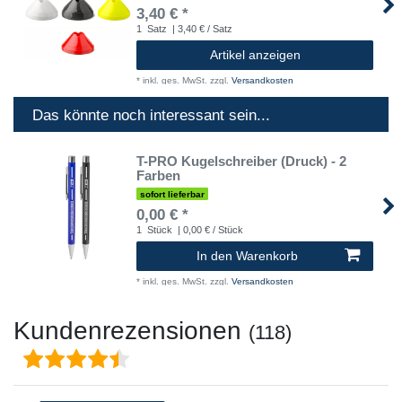
3,40 € *
1
Satz
| 3,40 € / Satz
Artikel anzeigen
*
inkl. ges. MwSt.
zzgl.
Versandkosten
Das könnte noch interessant sein...
T-PRO Kugelschreiber (Druck) - 2
Farben
sofort lieferbar
0,00 € *
1
Stück
| 0,00 € / Stück
In den Warenkorb
*
inkl. ges. MwSt.
zzgl.
Versandkosten
Kundenrezensionen
(118)