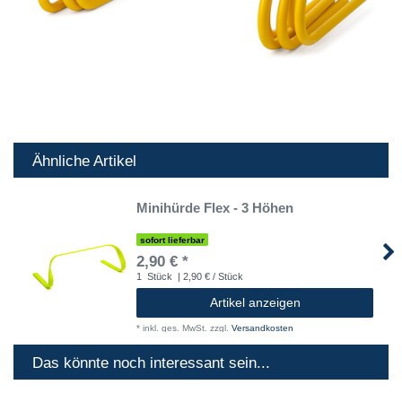
Ähnliche Artikel
Minihürde Flex - 3 Höhen
sofort lieferbar
2,90 € *
1
Stück
| 2,90 € / Stück
Artikel anzeigen
*
inkl. ges. MwSt.
zzgl.
Versandkosten
Das könnte noch interessant sein...