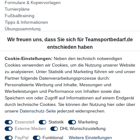
Formulare & Kopiervorlagen
Turnierpläne
Fußballtraining
Tipps & Informationen
Übungssammlung
Unternehmen
Jobs
Partnerprogramm
Cookie-Einstellungen:
Neben den technisch notwendigen
Widerrufsrecht
Cookies verwenden wir Cookies, um die Nutzung unserer Website
zu analysieren. Unter Statistik und Marketing führen wir und unser
Bestellung widerrufen
Partner folgende Datenverarbeitungsprozesse durch:
Datenschutzerklärung
Personalisierte Werbung und Inhalte, Messungen und
AGB
Werbeleistungen und Performance von Inhalten sowie das
Impressum
Speichern von oder Zugriff auf Informationen auf einem Endgerät
durch technische Cookies. Sie können der Nutzung hier oder über
Newsletter
unsere
Datenschutz-Seite
jederzeit widersprechen.
Gerne halten wir Sie auf dem Laufenden, hier geht es zur:
Essenziell
Statistik
Marketing
Externe Medien
DHL Wunschzustellung
Newsletter-Anmeldung
PayPal
Funktional
Weitere Einstellungen