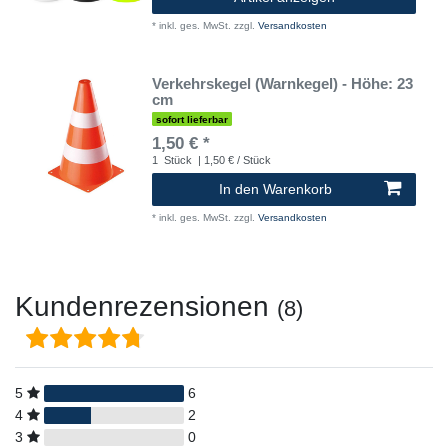
*
inkl. ges. MwSt.
zzgl.
Versandkosten
Verkehrskegel (Warnkegel) - Höhe: 23
cm
sofort lieferbar
1,50 € *
1
Stück
| 1,50 € / Stück
In den Warenkorb
*
inkl. ges. MwSt.
zzgl.
Versandkosten
Kundenrezensionen
(8)
5
6
4
2
3
0