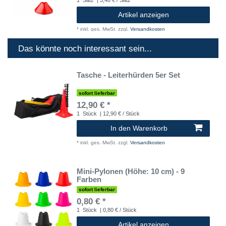
1
Satz
| 3,40 € / Satz
Artikel anzeigen
*
inkl. ges. MwSt.
zzgl.
Versandkosten
Das könnte noch interessant sein...
Tasche - Leiterhürden 5er Set
sofort lieferbar
12,90 € *
1
Stück
| 12,90 € / Stück
In den Warenkorb
*
inkl. ges. MwSt.
zzgl.
Versandkosten
Mini-Pylonen (Höhe: 10 cm) - 9
Farben
sofort lieferbar
0,80 € *
1
Stück
| 0,80 € / Stück
Artikel anzeigen