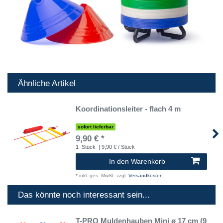
Ähnliche Artikel
Koordinationsleiter - flach 4 m
sofort lieferbar
9,90 € *
1
Stück
| 9,90 € / Stück
In den Warenkorb
*
inkl. ges. MwSt.
zzgl.
Versandkosten
Das könnte noch interessant sein...
T-PRO Muldenhauben Mini ø 17 cm (9