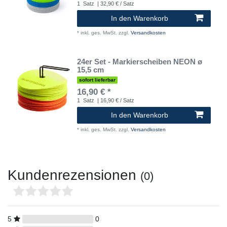
1
Satz
| 32,90 € / Satz
In den Warenkorb
*
inkl. ges. MwSt.
zzgl.
Versandkosten
24er Set - Markierscheiben NEON ø
15,5 cm
sofort lieferbar
16,90 € *
1
Satz
| 16,90 € / Satz
In den Warenkorb
*
inkl. ges. MwSt.
zzgl.
Versandkosten
Kundenrezensionen
(0)
5
0