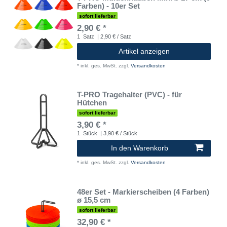
Farben) - 10er Set
sofort lieferbar
2,90 € *
1
Satz
| 2,90 € / Satz
Artikel anzeigen
*
inkl. ges. MwSt.
zzgl.
Versandkosten
T-PRO Tragehalter (PVC) - für
Hütchen
sofort lieferbar
3,90 € *
1
Stück
| 3,90 € / Stück
In den Warenkorb
*
inkl. ges. MwSt.
zzgl.
Versandkosten
48er Set - Markierscheiben (4 Farben)
ø 15,5 cm
sofort lieferbar
32,90 € *