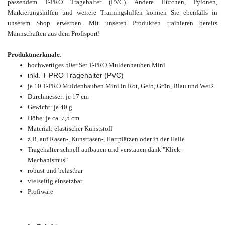
passendem T-PRO Tragehalter (PVC). Andere
Hütchen, Pylonen,
Markierungshilfen und weitere Trainingshilfen
können Sie ebenfalls in
unserem Shop erwerben. Mit unseren Produkten trainieren bereits
Mannschaften aus dem Profisport!
Produktmerkmale
:
hochwertiges
50er Set T-PRO Muldenhauben Mini
inkl. T-PRO Tragehalter (PVC)
je 10 T-PRO Muldenhauben Mini in Rot, Gelb, Grün, Blau und Weiß
Durchmesser: je 17 cm
Gewicht: je 40 g
Höhe: je ca. 7,5 cm
Material: elastischer Kunststoff
z.B. auf Rasen-, Kunstrasen-, Hartplätzen oder in der Halle
Tragehalter schnell aufbauen und verstauen dank "Klick-
Mechanismus"
robust und belastbar
vielseitig einsetzbar
Profiware