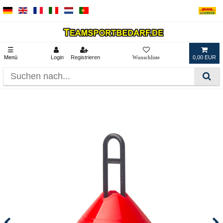
☰
Menü
Login
Registrieren
0,00 EUR