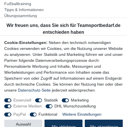
Fußballtraining
Tipps & Informationen
Übungssammlung
Unternehmen
Jobs
Partnerprogramm
Cookie-Einstellungen:
Neben den technisch notwendigen
Widerrufsrecht
Cookies verwenden wir Cookies, um die Nutzung unserer Website
zu analysieren. Unter Statistik und Marketing führen wir und unser
Bestellung widerrufen
Partner folgende Datenverarbeitungsprozesse durch:
Datenschutzerklärung
Personalisierte Werbung und Inhalte, Messungen und
AGB
Werbeleistungen und Performance von Inhalten sowie das
Impressum
Speichern von oder Zugriff auf Informationen auf einem Endgerät
durch technische Cookies. Sie können der Nutzung hier oder über
Newsletter
unsere
Datenschutz-Seite
jederzeit widersprechen.
Gerne halten wir Sie auf dem Laufenden, hier geht es zur:
Essenziell
Statistik
Marketing
Externe Medien
DHL Wunschzustellung
Newsletter-Anmeldung
PayPal
Funktional
Weitere Einstellungen
Auswahl
Alle ablehnen
Alle akzeptieren