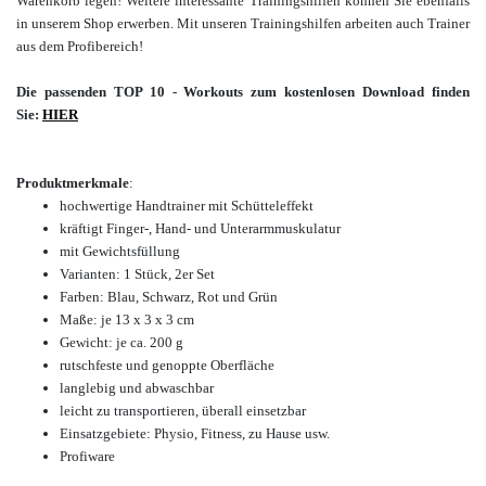
Warenkorb legen!
Weitere interessante Trainingshilfen können Sie ebenfalls
in unserem Shop erwerben.
Mit unseren Trainingshilfen arbeiten auch Trainer
aus dem Profibereich
!
Die passenden TOP 10 - Workouts zum kostenlosen Download finden
Sie:
HIER
Produktmerkmale
:
hochwertige Handtrainer mit Schütteleffekt
kräftigt Finger-, Hand- und Unterarmmuskulatur
mit Gewichtsfüllung
Varianten: 1 Stück, 2er Set
Farben: Blau, Schwarz, Rot und Grün
Maße: je 13 x 3 x 3 cm
Gewicht: je ca. 200 g
rutschfeste und genoppte Oberfläche
langlebig und abwaschbar
leicht zu transportieren,
überall einsetzbar
Einsatzgebiete: Physio, Fitness, zu Hause usw.
Profiware