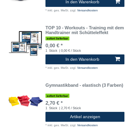
In den Warenkorb
*
inkl. ges. MwSt.
zzgl.
Versandkosten
TOP 10 - Workouts - Training mit dem
Handtrainer mit Schütteleffekt
sofort lieferbar
0,00 € *
1
Stück
| 0,00 € / Stück
In den Warenkorb
*
inkl. ges. MwSt.
zzgl.
Versandkosten
Gymnastikband - elastisch (3 Farben)
sofort lieferbar
2,70 € *
1
Stück
| 2,70 € / Stück
Artikel anzeigen
*
inkl. ges. MwSt.
zzgl.
Versandkosten