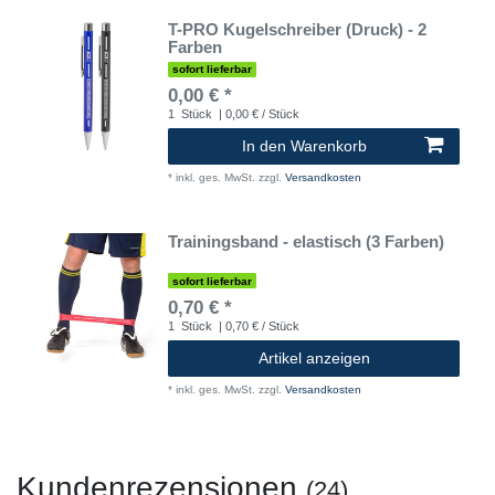
T-PRO Kugelschreiber (Druck) - 2
Farben
sofort lieferbar
0,00 € *
1
Stück
| 0,00 € / Stück
In den Warenkorb
*
inkl. ges. MwSt.
zzgl.
Versandkosten
Trainingsband - elastisch (3 Farben)
sofort lieferbar
0,70 € *
1
Stück
| 0,70 € / Stück
Artikel anzeigen
*
inkl. ges. MwSt.
zzgl.
Versandkosten
Kundenrezensionen
(24)