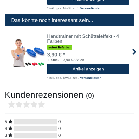
*
inkl. ges. MwSt.
zzgl.
Versandkosten
Das könnte noch interessant sein...
Handtrainer mit Schütteleffekt - 4
Farben
sofort lieferbar
3,90 € *
1
Stück
| 3,90 € / Stück
Artikel anzeigen
*
inkl. ges. MwSt.
zzgl.
Versandkosten
Kundenrezensionen
(0)
5
0
4
0
3
0