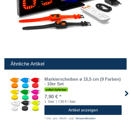
Ähnliche Artikel
Markierscheiben ø 15,5 cm (9 Farben)
- 10er Set
sofort lieferbar
7,90 € *
1
Satz
| 7,90 € / Satz
Artikel anzeigen
*
inkl. ges. MwSt.
zzgl.
Versandkosten