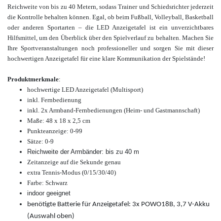
Reichweite von bis zu 40 Metern, sodass Trainer und Schiedsrichter jederzeit
die Kontrolle behalten können. Egal, ob beim Fußball, Volleyball, Basketball
oder anderen Sportarten – die LED Anzeigetafel ist ein unverzichtbares
Hilfsmittel, um den Überblick über den Spielverlauf zu behalten. Machen Sie
Ihre Sportveranstaltungen noch professioneller und sorgen Sie mit dieser
hochwertigen Anzeigetafel für eine klare Kommunikation der Spielstände!
Produktmerkmale
:
hochwertige LED Anzeigetafel (Multisport)
inkl. Fernbedienung
inkl. 2x Armband-Fernbedienungen (Heim- und Gastmannschaft)
Maße: 48 x 18 x 2,5 cm
Punkteanzeige: 0-99
Sätze: 0-9
Reichweite der Armbänder: bis zu 40 m
Zeitanzeige auf die Sekunde genau
extra Tennis-Modus (0/15/30/40)
Farbe: Schwarz
indoor geeignet
benötigte Batterie für Anzeigetafel: 3x POWO18B, 3,7 V-Akku
(Auswahl oben)