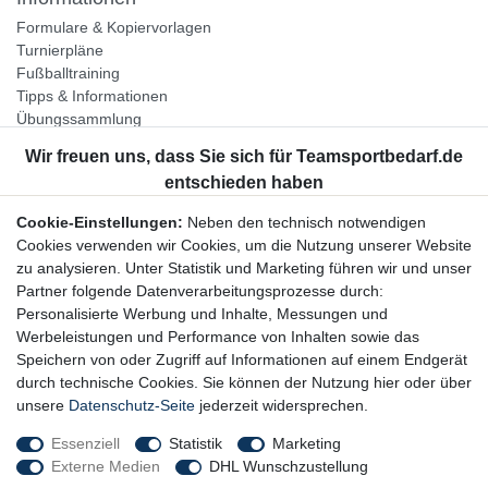
Formulare & Kopiervorlagen
Turnierpläne
Fußballtraining
Tipps & Informationen
Übungssammlung
Unternehmen
Jobs
Partnerprogramm
Cookie-Einstellungen:
Neben den technisch notwendigen
Widerrufsrecht
Cookies verwenden wir Cookies, um die Nutzung unserer Website
zu analysieren. Unter Statistik und Marketing führen wir und unser
Bestellung widerrufen
Partner folgende Datenverarbeitungsprozesse durch:
Datenschutzerklärung
Personalisierte Werbung und Inhalte, Messungen und
AGB
Werbeleistungen und Performance von Inhalten sowie das
Impressum
Speichern von oder Zugriff auf Informationen auf einem Endgerät
durch technische Cookies. Sie können der Nutzung hier oder über
Newsletter
unsere
Datenschutz-Seite
jederzeit widersprechen.
Gerne halten wir Sie auf dem Laufenden, hier geht es zur:
Essenziell
Statistik
Marketing
Externe Medien
DHL Wunschzustellung
Newsletter-Anmeldung