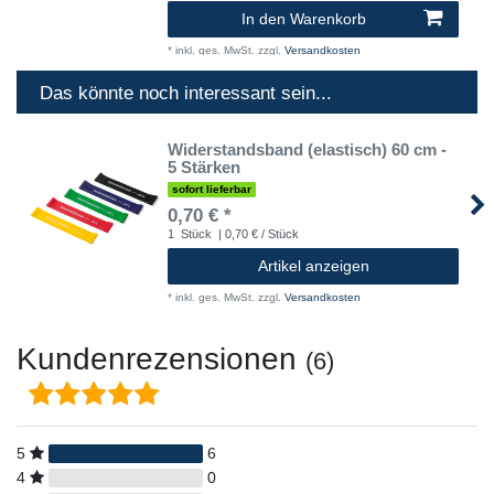
In den Warenkorb
*
inkl. ges. MwSt.
zzgl.
Versandkosten
Das könnte noch interessant sein...
Widerstandsband (elastisch) 60 cm -
5 Stärken
sofort lieferbar
0,70 € *
1
Stück
| 0,70 € / Stück
Artikel anzeigen
*
inkl. ges. MwSt.
zzgl.
Versandkosten
Kundenrezensionen
(6)
5
6
4
0