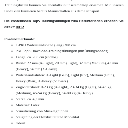
Trainingshilfen
können Sie ebenfalls in unserem Shop
erwerben.
Mit unseren
Produkten trainieren bereits Mannschaften aus dem
Profisport!
Die kostenlosen Top5 Trainingsübungen zum Herunterladen erhalten Sie
direkt:
HIER
Produktmerkmale
:
T-PRO Widerstandsband (lang)
208 cm
inkl. Top5 Download-Trainingsübungen (mit Übungsvideos)
Länge: ca. 208 cm (endlos)
Breite: 22 mm (X-Light), 29 mm (Light), 32 mm (Medium), 45 mm
(Heavy), 64 mm (X-Heavy)
Widerstandsstufen: X-Light (Gelb), Light (Rot), M
edium (Grün),
H
eavy (Blau), X-Heavy (Schwarz)
Zugwiderstand: 9-23 kg (X-Light), 23-34 kg (Light), 34-45 kg
(Medium), 45-54 kg (Heavy), 54-80 kg (X-Heavy)
Stärke: ca. 4,5 mm
Material: Latex
Stimulierung von Muskelgruppen
Steigerung der Flexibilität und Mobilität
robust