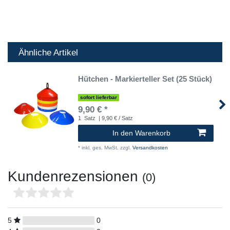
Ähnliche Artikel
Hütchen - Markierteller Set (25 Stück)
sofort lieferbar
9,90 € *
1
Satz
| 9,90 € / Satz
In den Warenkorb
*
inkl. ges. MwSt.
zzgl.
Versandkosten
Kundenrezensionen
(0)
5
0