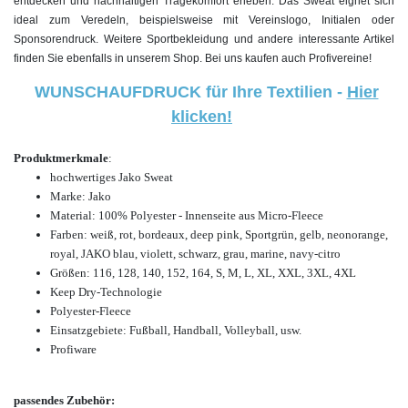
entdecken und nachhaltigen Tragekomfort erleben. Das Sweat eignet sich
ideal zum Veredeln, beispielsweise mit Vereinslogo, Initialen oder
Sponsorendruck. Weitere Sportbekleidung und andere interessante Artikel
finden Sie ebenfalls in unserem Shop. Bei uns kaufen auch
Profivereine!
WUNSCHAUFDRUCK für Ihre Textilien -
Hier
klicken!
Produktmerkmale
:
hochwertiges
Jako Sweat
Marke: Jako
Material: 100% Polyester - Innenseite aus Micro-Fleece
Farben: weiß, rot, bordeaux
, deep pink, Sportgrün, gelb, neonorange,
royal, JAKO blau, violett, schwarz, grau, marine, navy-citro
Größen: 116, 128, 140, 152, 164, S, M, L, XL, XXL, 3XL, 4XL
Keep Dry-Technologie
Polyester-Fleece
Einsatzgebiete:
Fußball, Handball, Volleyball, usw.
Profiware
passendes Zubehör: