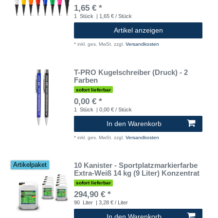
1,65 € *
1
Stück
| 1,65 € / Stück
Artikel anzeigen
*
inkl. ges. MwSt.
zzgl.
Versandkosten
T-PRO Kugelschreiber (Druck) - 2
Farben
sofort lieferbar
0,00 € *
1
Stück
| 0,00 € / Stück
In den Warenkorb
*
inkl. ges. MwSt.
zzgl.
Versandkosten
10 Kanister - Sportplatzmarkierfarbe
Artikelpaket
Extra-Weiß 14 kg (9 Liter) Konzentrat
sofort lieferbar
294,90 € *
90
Liter
| 3,28 € / Liter
In den Warenkorb