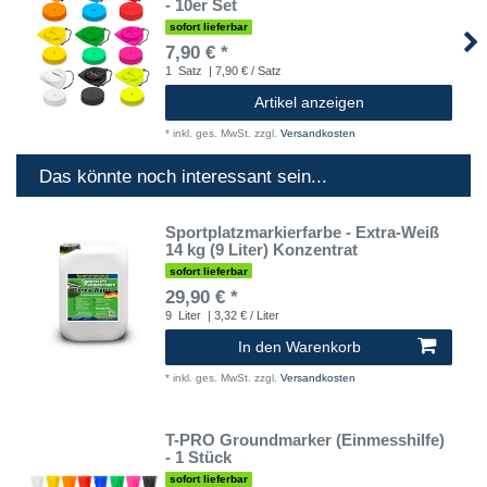
- 10er Set
sofort lieferbar
7,90 € *
1
Satz
| 7,90 € / Satz
Artikel anzeigen
*
inkl. ges. MwSt.
zzgl.
Versandkosten
Das könnte noch interessant sein...
Sportplatzmarkierfarbe - Extra-Weiß
14 kg (9 Liter) Konzentrat
sofort lieferbar
29,90 € *
9
Liter
| 3,32 € / Liter
In den Warenkorb
*
inkl. ges. MwSt.
zzgl.
Versandkosten
T-PRO Groundmarker (Einmesshilfe)
- 1 Stück
sofort lieferbar