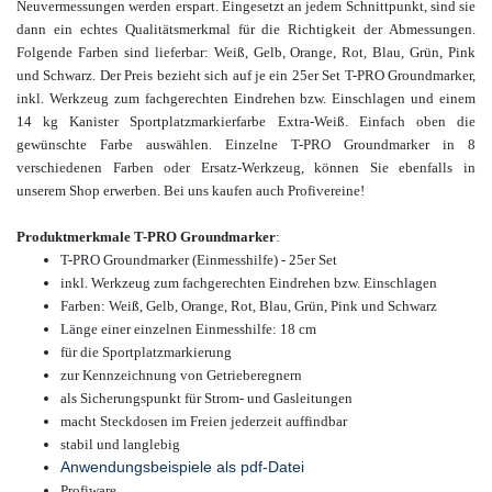
Neuvermessungen werden erspart. Eingesetzt an jedem Schnittpunkt, sind sie
dann ein echtes Qualitätsmerkmal für die Richtigkeit der Abmessungen.
Folgende Farben sind lieferbar:
Weiß, Gelb, Orange, Rot, Blau, Grün, Pink
und Schwarz. Der Preis bezieht sich auf je ein 25er Set T-PRO Groundmarker,
inkl. Werkzeug zum fachgerechten Eindrehen bzw. Einschlagen und einem
14 kg Kanister Sportplatzmarkierfarbe Extra-Weiß. Einfach oben die
gewünschte Farbe auswählen
Einzelne T-PRO Groundmarker in 8
.
verschiedenen Farben oder Ersatz-Werkzeug, können Sie ebenfalls in
unserem Shop erwerben.
Bei uns kaufen auch Profivereine!
Produktmerkmale T-PRO Groundmarker
:
T-PRO Groundmarker (Einmesshilfe) - 25er Set
inkl. Werkzeug zum fachgerechten Eindrehen bzw. Einschlagen
Farben: Weiß, Gelb, Orange, R
ot, Blau, Grün, Pink und Schwarz
Länge einer einzelnen Einmesshilfe: 18 cm
für die Sportplatzmarkierung
zur Kennzeichnung von Getrieberegnern
als Sicherungspunkt für Strom- und Gasleitungen
macht Steckdosen im Freien jederzeit auffindbar
stabil und langlebig
Anwendungsbeispiele als pdf-Datei
Profiware