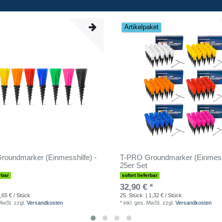
Artikelpaket
oundmarker (Einmesshilfe) -
T-PRO Groundmarker (Einmessh
25er Set
rbar
sofort lieferbar
32,90 € *
,65 € / Stück
25
Stück
| 1,32 € / Stück
 MwSt.
zzgl.
Versandkosten
*
inkl. ges. MwSt.
zzgl.
Versandkosten