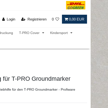
Login
Registrieren
0
0,00 EUR
druckung
T-PRO Cover
Kindersport
 für T-PRO Groundmarker
riebhilfe für den T-PRO Groundmarker - Profiware