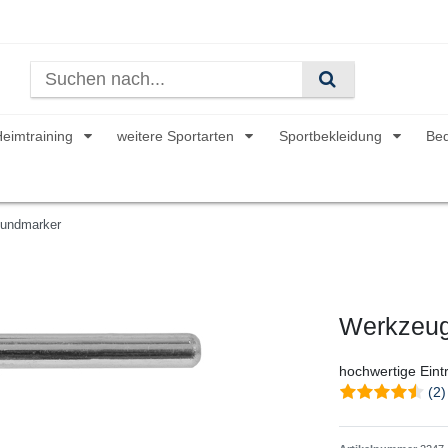
Heimtraining
weitere Sportarten
Sportbekleidung
Be
oundmarker
Werkzeug
hochwertige Eint
(2)