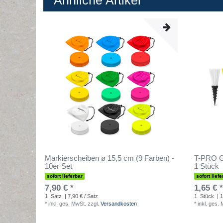
Ähnliche Artikel
Markierscheiben ø 15,5 cm (9 Farben) -
T-PRO Gr
10er Set
1 Stück
sofort lieferbar
sofort liefe
7,90 € *
1,65 € *
1
Satz
| 7,90 € / Satz
1
Stück
| 1
*
inkl. ges. MwSt.
zzgl.
Versandkosten
*
inkl. ges.