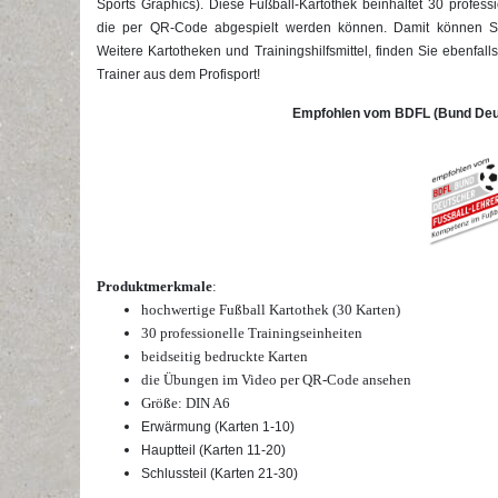
Sports Graphics). Diese Fußball-Kartothek beinhaltet 30 profess
die per QR-Code abgespielt werden können. Damit können Sie
Weitere Kartotheken und Trainingshilfsmittel, finden Sie ebenfal
Trainer aus dem Profisport!
Empfohlen vom BDFL (Bund Deut
Produktmerkmale
:
hochwertige Fußball Kartothek (30 Karten)
30 professionelle Trainingseinheiten
beidseitig bedruckte Karten
die Übungen im Video per QR-Code ansehen
Größe: DIN A6
Erwärmung (Karten 1-10)
Hauptteil (Karten 11-20)
Schlussteil (Karten 21-30)