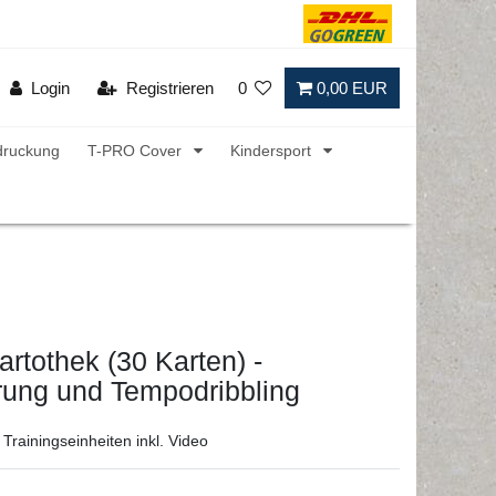
Login
Registrieren
0
0,00 EUR
druckung
T-PRO Cover
Kindersport
artothek (30 Karten) -
rung und Tempodribbling
 Trainingseinheiten inkl. Video