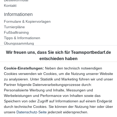
Kontakt
Informationen
Formulare & Kopiervorlagen
Turnierpläne
Fußballtraining
Tipps & Informationen
Übungssammlung
Unternehmen
Jobs
Partnerprogramm
Cookie-Einstellungen:
Neben den technisch notwendigen
Widerrufsrecht
Cookies verwenden wir Cookies, um die Nutzung unserer Website
zu analysieren. Unter Statistik und Marketing führen wir und unser
Bestellung widerrufen
Partner folgende Datenverarbeitungsprozesse durch:
Datenschutzerklärung
Personalisierte Werbung und Inhalte, Messungen und
AGB
Werbeleistungen und Performance von Inhalten sowie das
Impressum
Speichern von oder Zugriff auf Informationen auf einem Endgerät
durch technische Cookies. Sie können der Nutzung hier oder über
Newsletter
unsere
Datenschutz-Seite
jederzeit widersprechen.
Gerne halten wir Sie auf dem Laufenden, hier geht es zur: