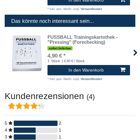
*
inkl. ges. MwSt.
zzgl.
Versandkosten
Das könnte noch interessant sein...
FUSSBALL Trainingskartothek -
"Pressing" (Forechecking)
sofort lieferbar
4,90 € *
1
Stück
| 4,90 € / Stück
In den Warenkorb
*
inkl. ges. MwSt.
zzgl.
Versandkosten
Kundenrezensionen
(4)
5
2
4
1
3
1