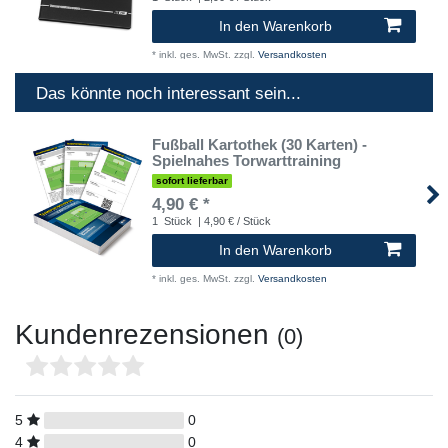
In den Warenkorb
*
inkl. ges. MwSt.
zzgl.
Versandkosten
Das könnte noch interessant sein...
Fußball Kartothek (30 Karten) -
Spielnahes Torwarttraining
sofort lieferbar
4,90 € *
1
Stück
| 4,90 € / Stück
In den Warenkorb
*
inkl. ges. MwSt.
zzgl.
Versandkosten
Kundenrezensionen
(0)
5
0
4
0