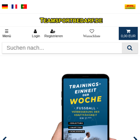
☰
Menü
Login
Registrieren
0,00 EUR