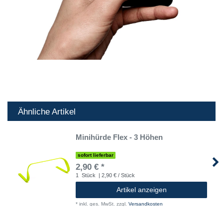
Ähnliche Artikel
Minihürde Flex - 3 Höhen
sofort lieferbar
2,90 € *
1
Stück
| 2,90 € / Stück
Artikel anzeigen
*
inkl. ges. MwSt.
zzgl.
Versandkosten