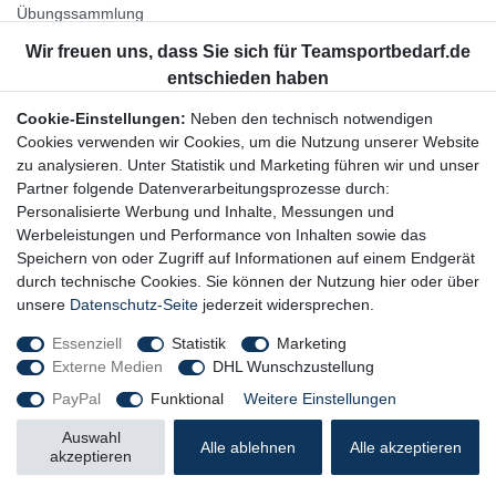
Übungssammlung
Unternehmen
Jobs
Partnerprogramm
Cookie-Einstellungen:
Neben den technisch notwendigen
Widerrufsrecht
Cookies verwenden wir Cookies, um die Nutzung unserer Website
zu analysieren. Unter Statistik und Marketing führen wir und unser
Bestellung widerrufen
Partner folgende Datenverarbeitungsprozesse durch:
Datenschutzerklärung
Personalisierte Werbung und Inhalte, Messungen und
AGB
Werbeleistungen und Performance von Inhalten sowie das
Impressum
Speichern von oder Zugriff auf Informationen auf einem Endgerät
durch technische Cookies. Sie können der Nutzung hier oder über
Newsletter
unsere
Datenschutz-Seite
jederzeit widersprechen.
Gerne halten wir Sie auf dem Laufenden, hier geht es zur:
Essenziell
Statistik
Marketing
Externe Medien
DHL Wunschzustellung
Newsletter-Anmeldung
PayPal
Funktional
Weitere Einstellungen
Auswahl
Alle ablehnen
Alle akzeptieren
akzeptieren
© Copyright 2026 Trainingsunterlagen24 GmbH. Alle Rechte vorbehalten.