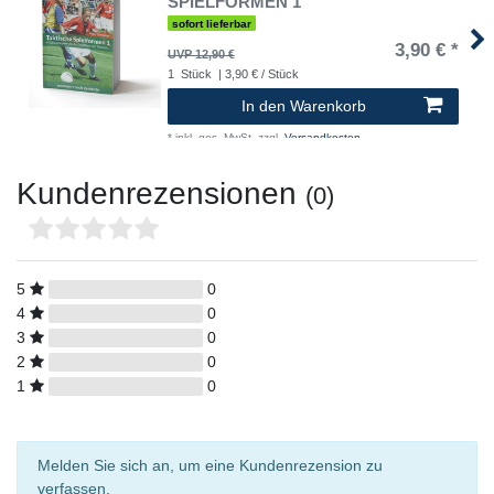
SPIELFORMEN 1
sofort lieferbar
3,90 € *
UVP 12,90 €
1
Stück
| 3,90 € / Stück
In den Warenkorb
*
inkl. ges. MwSt.
zzgl.
Versandkosten
Kundenrezensionen
(0)
5
0
4
0
3
0
2
0
1
0
Melden Sie sich an, um eine Kundenrezension zu
verfassen.