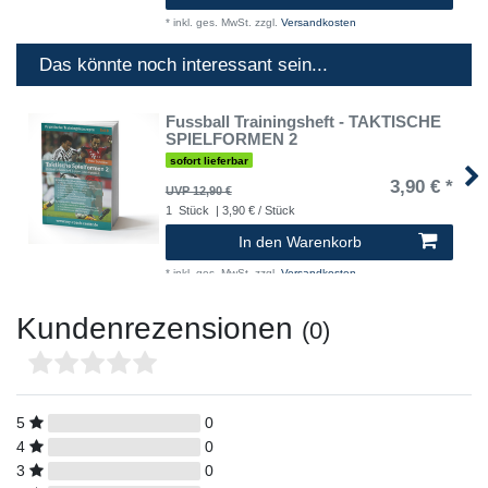
*
inkl. ges. MwSt.
zzgl.
Versandkosten
Das könnte noch interessant sein...
Fussball Trainingsheft - TAKTISCHE
SPIELFORMEN 2
sofort lieferbar
3,90 € *
UVP 12,90 €
1
Stück
| 3,90 € / Stück
In den Warenkorb
*
inkl. ges. MwSt.
zzgl.
Versandkosten
Kundenrezensionen
(0)
5
0
4
0
3
0