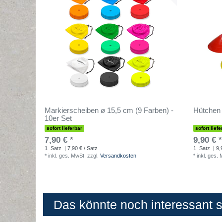
Markierscheiben ø 15,5 cm (9 Farben) -
Hütchen 
10er Set
sofort lieferbar
sofort liefe
7,90 € *
9,90 € *
1
Satz
| 7,90 € / Satz
1
Satz
| 9,
*
inkl. ges. MwSt.
zzgl.
Versandkosten
*
inkl. ges.
Das könnte noch interessant se