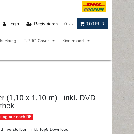
Login
Registrieren
0
0,00 EUR
druckung
T-PRO Cover
Kindersport
 (1,10 x 1,10 m) - inkl. DVD
thek
erung nur nach DE
d - verstellbar - inkl. Top5 Download-