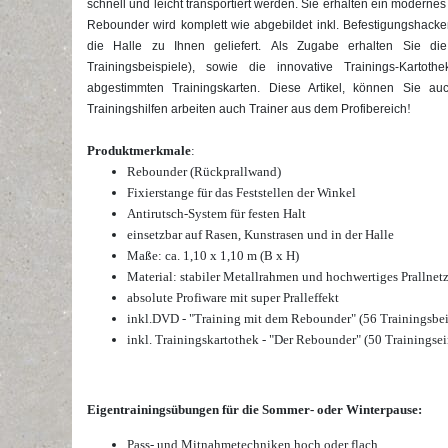
schnell und leicht transportiert werden. Sie erhalten ein moderne
Rebounder wird komplett wie abgebildet inkl. Befestigungshacken
die Halle zu Ihnen geliefert.
Als Zugabe erhalten Sie di
Trainingsbeispiele), sowie die innovative Trainings-Karto
abgestimmten Trainingskarten. Diese Artikel, können Sie a
Trainingshilfen arbeiten auch Trainer aus dem Profibereich
!
Produktmerkmale
:
Rebounder (Rückprallwand)
Fixierstange für das Feststellen der Winkel
Antirutsch-System für festen Halt
einsetzbar auf Rasen, Kunstrasen und in der Halle
Maße: ca. 1,10 x 1,10 m (B x H)
Material: stabiler Metallrahmen und hochwertiges Prallnet
absolute Profiware mit super Pralleffekt
inkl.
DVD - "Training mit dem Rebounder" (56 Trainingsbei
inkl. Trainingskartothek - "Der Rebounder" (50 Trainingsei
Eigentrainingsübungen für die Sommer- oder Winterpause:
Pass- und Mitnahmetechniken hoch oder flach