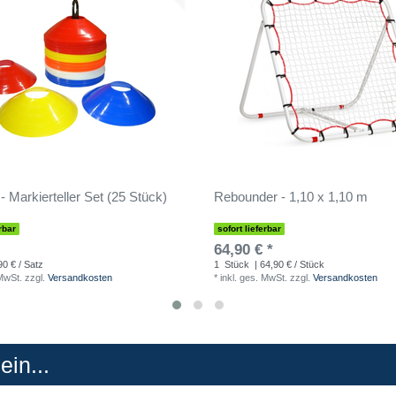
- Markierteller Set (25 Stück)
Rebounder - 1,10 x 1,10 m
rbar
sofort lieferbar
64,90 € *
90 € / Satz
1
Stück
| 64,90 € / Stück
 MwSt.
zzgl.
Versandkosten
*
inkl. ges. MwSt.
zzgl.
Versandkosten
in...