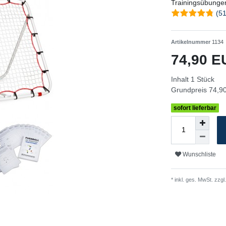
Trainingsübunge
(51
Artikelnummer
1134
74,90 
Inhalt
1
Stück
Grundpreis
74,90
sofort lieferbar
Wunschliste
* inkl. ges. MwSt. zzgl.