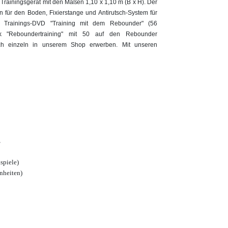
s Trainingsgerät mit den Maßen 1,10 x 1,10 m (B x H). Der
 für den Boden, Fixierstange und Antirutsch-System für
e Trainings-DVD "Training mit dem Rebounder" (56
thek "Reboundertraining" mit 50 auf den Rebounder
uch einzeln in unserem Shop erwerben. Mit unseren
z
spiele)
nheiten)