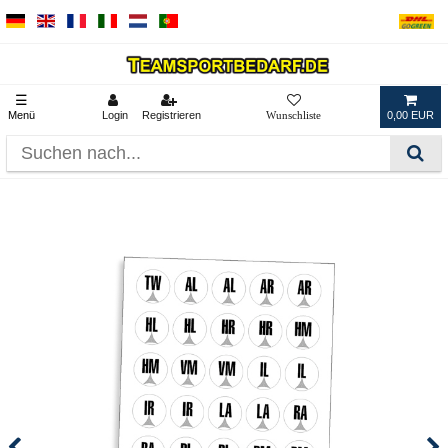
☰
Menü
Login
Registrieren
0,00 EUR