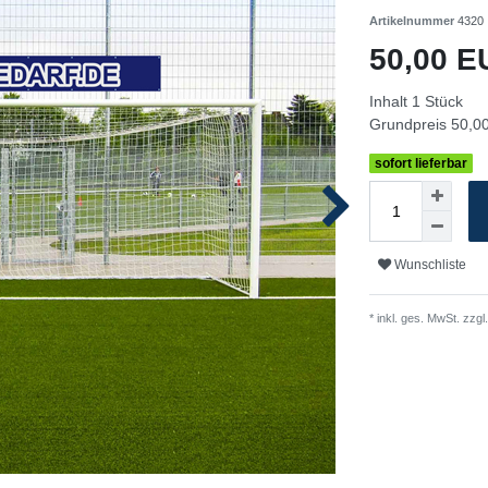
Artikelnummer
4320
50,00 
Inhalt
1
Stück
Grundpreis
50,00
sofort lieferbar
Wunschliste
* inkl. ges. MwSt. zzgl.