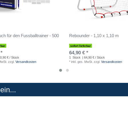
ch für den Fussballtrainer - 500
Rebounder - 1,10 x 1,10 m
rbar
sofort lieferbar
 *
64,90 € *
0,90 € / Stück
1
Stück
| 64,90 € / Stück
 MwSt.
zzgl.
Versandkosten
*
inkl. ges. MwSt.
zzgl.
Versandkosten
in...