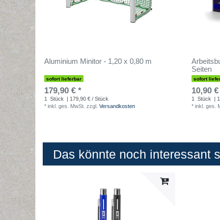
Aluminium Minitor - 1,20 x 0,80 m
Arbeitsbu
Seiten
sofort lieferbar
sofort liefe
179,90 € *
10,90 €
1
Stück
| 179,90 € / Stück
1
Stück
| 1
*
inkl. ges. MwSt.
zzgl.
Versandkosten
*
inkl. ges.
Das könnte noch interessant se