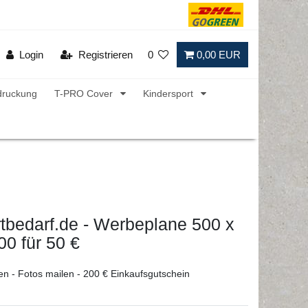
Login
Registrieren
0
0,00 EUR
druckung
T-PRO Cover
Kindersport
tbedarf.de - Werbeplane 500 x
00 für 50 €
en - Fotos mailen - 200 € Einkaufsgutschein