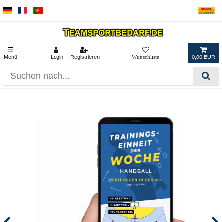
☰
Menü
Login
Registrieren
0,00 EUR