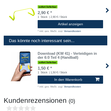
sofort lieferbar
2,90 € *
1
Stück
| 2,90 € / Stück
Artikel anzeigen
*
inkl. ges. MwSt.
zzgl.
Versandkosten
Das könnte noch interessant sein...
Download (KW 41) - Verteidigen in
der 6:0 Teil 4 (Handball)
sofort lieferbar
1,50 € *
1
Stück
| 1,50 € / Stück
In den Warenkorb
*
inkl. ges. MwSt.
zzgl.
Versandkosten
Kundenrezensionen
(0)