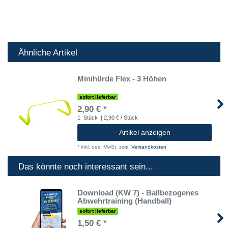
Ähnliche Artikel
Minihürde Flex - 3 Höhen
sofort lieferbar
2,90 € *
1
Stück
| 2,90 € / Stück
Artikel anzeigen
*
inkl. ges. MwSt.
zzgl.
Versandkosten
Das könnte noch interessant sein...
Download (KW 7) - Ballbezogenes
Abwehrtraining (Handball)
sofort lieferbar
1,50 € *