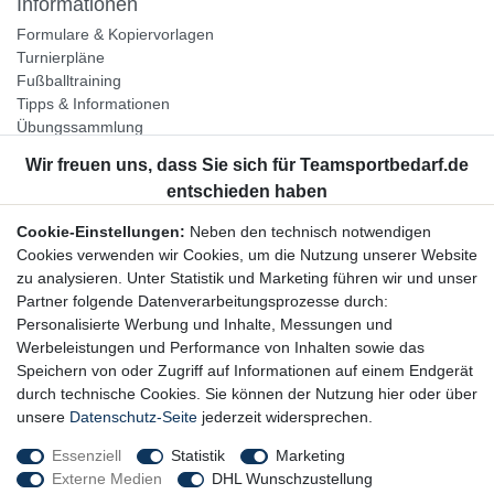
Informationen
Formulare & Kopiervorlagen
Turnierpläne
Fußballtraining
Tipps & Informationen
Übungssammlung
Unternehmen
Jobs
Partnerprogramm
Cookie-Einstellungen:
Neben den technisch notwendigen
Widerrufsrecht
Cookies verwenden wir Cookies, um die Nutzung unserer Website
zu analysieren. Unter Statistik und Marketing führen wir und unser
Bestellung widerrufen
Partner folgende Datenverarbeitungsprozesse durch:
Datenschutzerklärung
Personalisierte Werbung und Inhalte, Messungen und
AGB
Werbeleistungen und Performance von Inhalten sowie das
Impressum
Speichern von oder Zugriff auf Informationen auf einem Endgerät
durch technische Cookies. Sie können der Nutzung hier oder über
Newsletter
unsere
Datenschutz-Seite
jederzeit widersprechen.
Gerne halten wir Sie auf dem Laufenden, hier geht es zur:
Essenziell
Statistik
Marketing
Externe Medien
DHL Wunschzustellung
Newsletter-Anmeldung