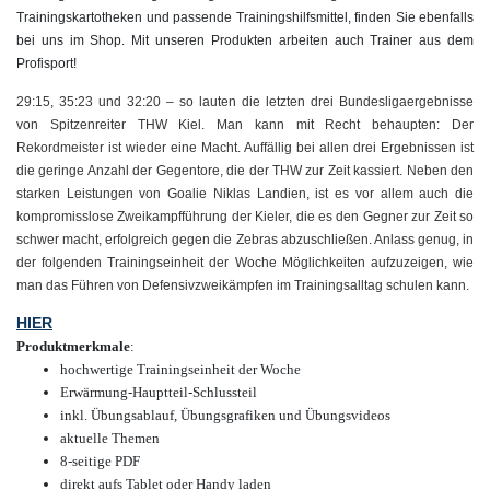
Trainingskartotheken und passende Trainingshilfsmittel, finden Sie ebenfalls
bei uns im Shop. Mit unseren Produkten arbeiten auch Trainer aus dem
Profisport!
29:15, 35:23 und 32:20 – so lauten die letzten drei Bundesligaergebnisse
von Spitzenreiter THW Kiel. Man kann mit Recht behaupten: Der
Rekordmeister ist wieder eine Macht. Auffällig bei allen drei Ergebnissen ist
die geringe Anzahl der Gegentore, die der THW zur Zeit kassiert. Neben den
starken Leistungen von Goalie Niklas Landien, ist es vor allem auch die
kompromisslose Zweikampfführung der Kieler, die es den Gegner zur Zeit so
schwer macht, erfolgreich gegen die Zebras abzuschließen. Anlass genug, in
der folgenden Trainingseinheit der Woche Möglichkeiten aufzuzeigen, wie
man das Führen von Defensivzweikämpfen im Trainingsalltag schulen kann.
HIER
Produktmerkmale
:
hochwertige Trainingseinheit der Woche
Erwärmung-Hauptteil-Schlussteil
inkl. Übungsablauf, Übungsgrafiken und Übungsvideos
aktuelle Themen
8-seitige PDF
direkt aufs Tablet oder Handy laden