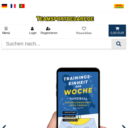
☰
Menü
Login
Registrieren
0,00 EUR