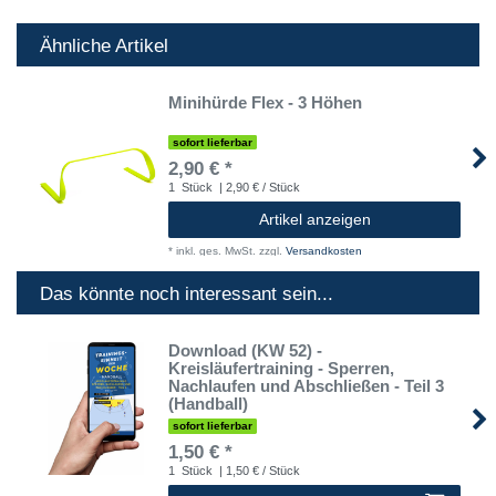
Ähnliche Artikel
Minihürde Flex - 3 Höhen
sofort lieferbar
2,90 € *
1
Stück
| 2,90 € / Stück
Artikel anzeigen
*
inkl. ges. MwSt.
zzgl.
Versandkosten
Das könnte noch interessant sein...
Download (KW 52) -
Kreisläufertraining - Sperren,
Nachlaufen und Abschließen - Teil 3
(Handball)
sofort lieferbar
1,50 € *
1
Stück
| 1,50 € / Stück