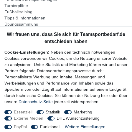
Turnierpläne
Fußballtraining
Tipps & Informationen
Übungssammlung
Unternehmen
Jobs
Partnerprogramm
Cookie-Einstellungen:
Neben den technisch notwendigen
Widerrufsrecht
Cookies verwenden wir Cookies, um die Nutzung unserer Website
zu analysieren. Unter Statistik und Marketing führen wir und unser
Bestellung widerrufen
Partner folgende Datenverarbeitungsprozesse durch:
Datenschutzerklärung
Personalisierte Werbung und Inhalte, Messungen und
AGB
Werbeleistungen und Performance von Inhalten sowie das
Impressum
Speichern von oder Zugriff auf Informationen auf einem Endgerät
durch technische Cookies. Sie können der Nutzung hier oder über
Newsletter
unsere
Datenschutz-Seite
jederzeit widersprechen.
Gerne halten wir Sie auf dem Laufenden, hier geht es zur:
Essenziell
Statistik
Marketing
Externe Medien
DHL Wunschzustellung
Newsletter-Anmeldung
PayPal
Funktional
Weitere Einstellungen